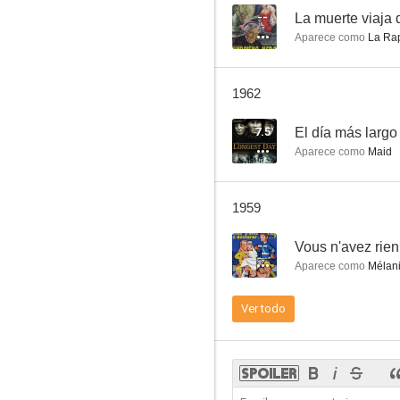
--
La muerte viaja
Aparece como
La Rape
Asesinos y ladrones
1962
--
7.5
El día más largo
Aparece como
Maid
1959
--
Vous n'avez rien
Aparece como
Mélan
Fric-frac en dentelles
Ver todo
--