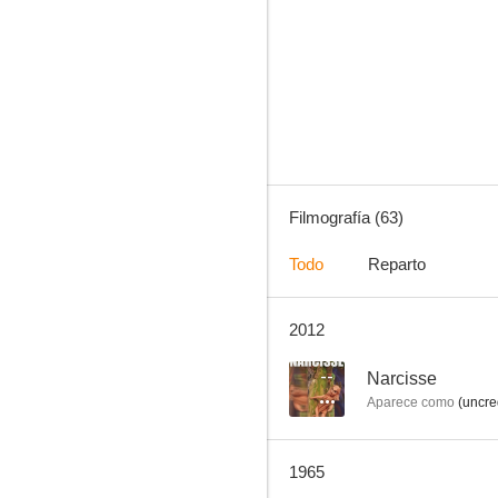
La belle aventure
--
Filmografía (63)
Todo
Reparto
2012
Vous n'avez rien à déclarer?
--
--
Narcisse
Aparece como
(uncre
1965