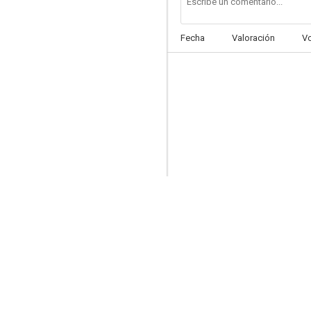
Fecha
Valoración
V
Ces sacrées vacances
--
Fruits of Summer
--