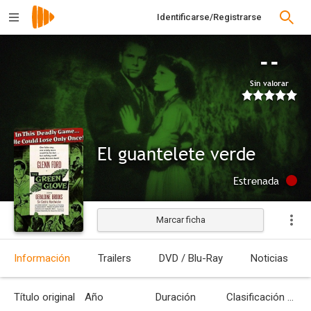
Identificarse/Registrarse
--
Sin valorar
El guantelete verde
Estrenada
Marcar ficha
Información
Trailers
DVD / Blu-Ray
Noticias
Título original
Año
Duración
Clasificación por edades