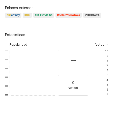
Enlaces externos
Estadísticas
Popularidad
Votos
???
10
9
--
???
8
7
???
6
5
???
4
0
3
???
votos
2
1
???