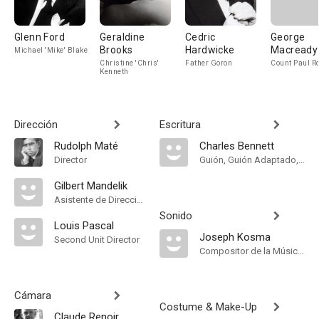
Glenn Ford
Geraldine
Cedric
George
Brooks
Hardwicke
Macready
Michael 'Mike' Blake
Christine 'Chris'
Father Goron
Count Paul R
Kenneth
Dirección
Escritura
Rudolph Maté
Charles Bennett
Director
Guión, Guión Adaptado, Historia
Gilbert Mandelik
Asistente de Dirección
Sonido
Louis Pascal
Joseph Kosma
Second Unit Director
Compositor de la Música Original
Cámara
Costume & Make-Up
Claude Renoir