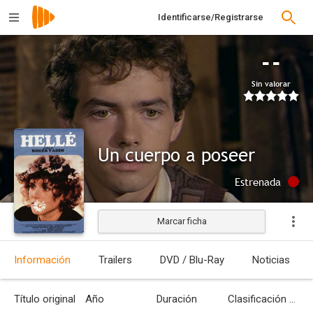
Identificarse/Registrarse
--
Sin valorar
Un cuerpo a poseer
Estrenada
Marcar ficha
Información
Trailers
DVD / Blu-Ray
Noticias
Título original
Año
Duración
Clasificación por edades