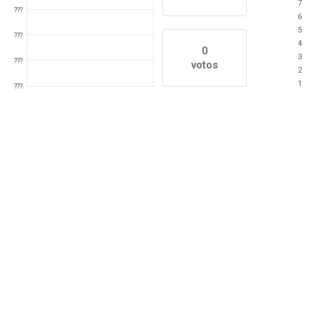
7
???
6
5
???
4
0
3
???
votos
2
1
???