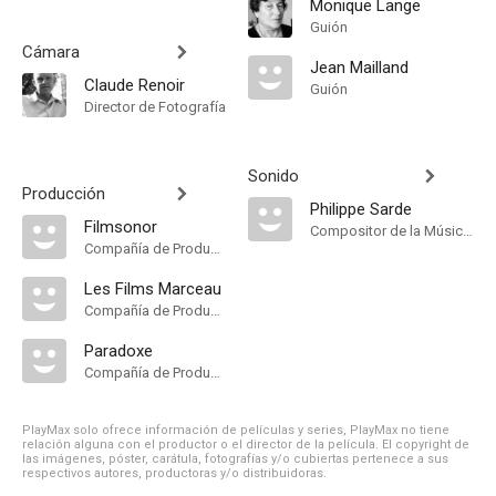
Monique Lange
Guión
Cámara
Jean Mailland
Claude Renoir
Guión
Director de Fotografía
Sonido
Producción
Philippe Sarde
Filmsonor
Compositor de la Música Original
Compañía de Produccion
Les Films Marceau
Compañía de Produccion
Paradoxe
Compañía de Produccion
PlayMax solo ofrece información de películas y series, PlayMax no tiene
relación alguna con el productor o el director de la película. El copyright de
las imágenes, póster, carátula, fotografías y/o cubiertas pertenece a sus
respectivos autores, productoras y/o distribuidoras.