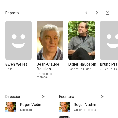
Reparto
Gwen Welles
Jean-Claude
Didier Haudepin
Bruno Pra
Bouillon
Hellé
Fabrice Fournier
Julien Fourni
François de
Marceau
Dirección
Escritura
Roger Vadim
Roger Vadim
Director
Guión, Historia