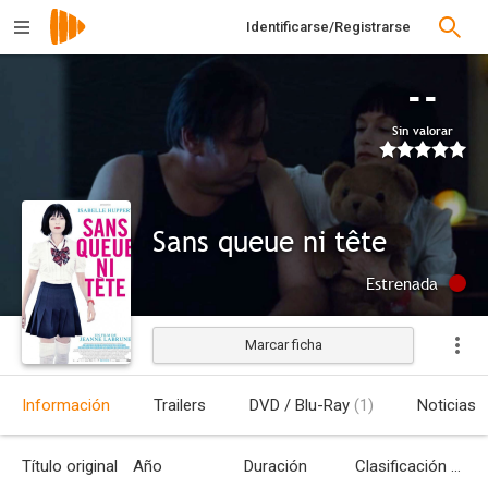
Identificarse/Registrarse
--
Sin valorar
Sans queue ni tête
Estrenada
Marcar ficha
Información
Trailers
DVD / Blu-Ray
(1)
Noticias
Título original
Año
Duración
Clasificación por edades