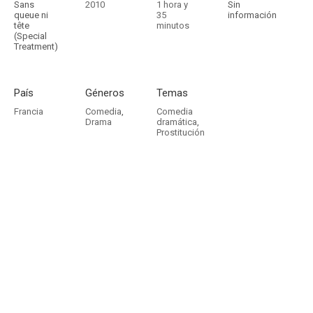
Sans
2010
1 hora y
Sin
queue ni
35
información
tête
minutos
(Special
Treatment)
País
Géneros
Temas
Francia
Comedia
,
Comedia
Drama
dramática
,
Prostitución