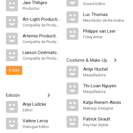
Jani Thiltges
Sound Editor
Productor
Luc Thomas
Art-Light Productions
Mezclador de Re-Grabación de Sonido
Compañía de Produccion
Philippe van Leer
Artemis Productions
Foley Artist
Compañía de Produccion
Liaison Cinématographique
Compañía de Produccion
Costume & Make-Up
Antje Huchel
3 más
Maquilladora
Thi-Loan Nguyen
Maquilladora
Edición
Katja Reinert-Alexis
Anja Lüdcke
Makeup Designer
Editor
Patrick Girault
Valène Leroy
Key Hair Stylist
Dialogue Editor