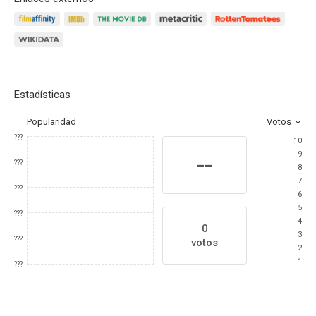
Estadísticas
Popularidad
Votos
???
10
9
--
???
8
7
???
6
5
???
4
0
3
???
votos
2
1
???