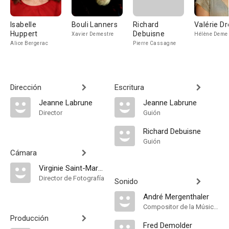
Isabelle
Bouli Lanners
Richard
Valérie Dr
Huppert
Debuisne
Xavier Demestre
Hélène Deme
Alice Bergerac
Pierre Cassagne
Dirección
Escritura
Jeanne Labrune
Jeanne Labrune
Director
Guión
Richard Debuisne
Guión
Cámara
Virginie Saint-Martin
Director de Fotografía
Sonido
André Mergenthaler
Compositor de la Música Original
Producción
Fred Demolder