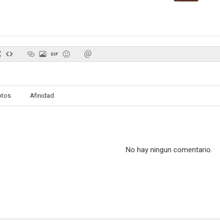
Una inglesa romántica
5x2 (Cinco veces dos)
El eni
--
--
otos
Afinidad
No hay ningun comentario.
Le drôle de drame de Marcel Carné
Smiley's People
Degas et
--
--