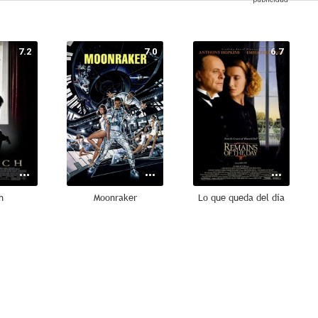
7.2
7.0
6.7
h
Moonraker
Lo que queda del día
9.0
8.0
8.0