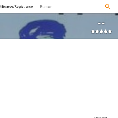
tificarse/Registrarse
--