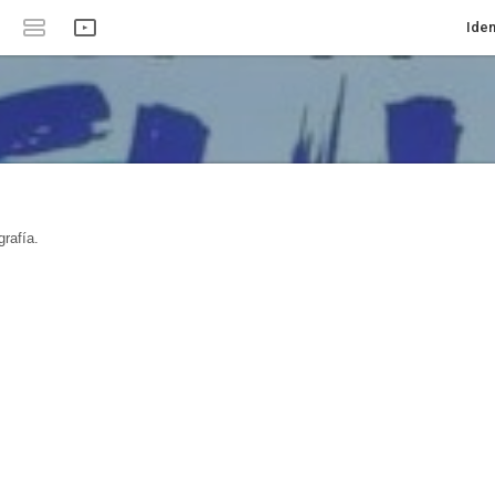
Iden
rafía.