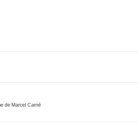
Los hombres de Smiley
El abuelo congelado
8.0
7.9
Chacal
Documental sobre 'El nombre de la rosa'
7.0
6.8
me de Marcel Carné