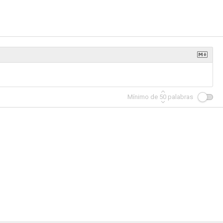
gma
El pacto de Berlín
India Song
--
--
--
Mínimo de
50
palabras
 moi
Le fantôme de Laurent Terzieff
Bazin's Film
--
--
--