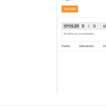
Ver todo
Sección especial
5.0
Fecha
Valoración
V
Una loca para matar
--