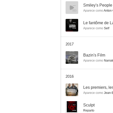
--
Smiley's People
Aparece como
Anton 
La mujer zurda
--
Le fantôme de La
Aparece como
Self
6.3
2017
--
Bazin's Film
Aparece como
Narrat
2016
De dioses y hombres
--
Les premiers, le
6.0
Aparece como
Jean-
--
Sculpt
Reparto