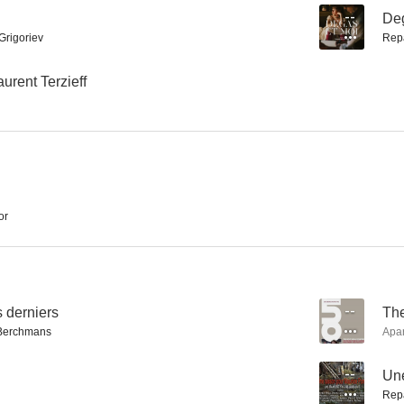
--
Deg
Grigoriev
Rep
El proceso
El pasaje
Titeuf: La p
urent Terzieff
6.1
6.0
or
El soplo al corazón
La novia vestía de negro
s derniers
--
The
6.0
5.5
Berchmans
Apa
--
Une
Rep