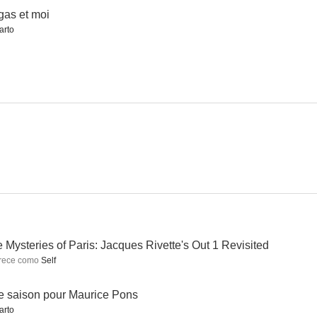
as et moi
arto
elícula
Besos robados
Los fantasmas de Goya
6.0
6.0
6.0
El misterio del cuarto amarillo
El bunker
El otro señor Klein
 Mysteries of Paris: Jacques Rivette's Out 1 Revisited
5.5
5.0
5.0
rece como
Self
 saison pour Maurice Pons
arto