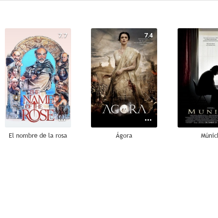
7.7
7.4
El nombre de la rosa
Ágora
Múnic
10
10