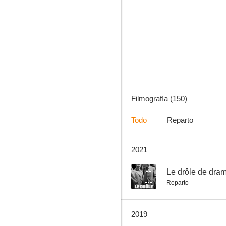
Carros de fuego
8.0
Filmografía (150)
Todo
Reparto
2021
Una historia sucia
7.0
--
Le drôle de dra
Reparto
2019