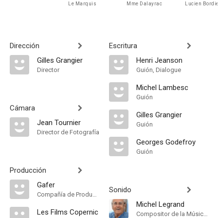
Le Marquis
Mme Dalayrac
Lucien Bordi
Dirección
Escritura
Gilles Grangier
Henri Jeanson
Director
Guión, Dialogue
Michel Lambesc
Guión
Cámara
Gilles Grangier
Jean Tournier
Guión
Director de Fotografía
Georges Godefroy
Guión
Producción
Gafer
Sonido
Compañía de Produccion
Michel Legrand
Les Films Copernic
Compositor de la Música Original, Música, Music Director