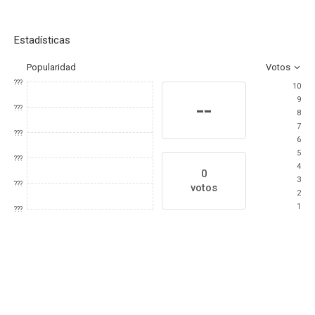
Estadísticas
Popularidad
Votos
???
10
9
--
???
8
7
???
6
5
???
4
0
3
???
votos
2
1
???