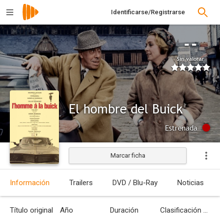
Identificarse/Registrarse
--
Sin valorar
El hombre del Buick
Estrenada
Marcar ficha
Información
Trailers
DVD / Blu-Ray
Noticias
Título original
Año
Duración
Clasificación por edades