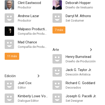
Clint Eastwood
Deborah Hopper
Productor
Diseño de Vestuario
Andrew Lazar
Darryl M. Athons
Productor
Set Costumer
Malpaso Productions
7 más
Compañía de Produccion
Mad Chance
Compañía de Produccion
Arte
11 más
Henry Bumstead
Diseño de Producción
Jack G. Taylor Jr.
Dirección Artística
Edición
Joel Cox
Richard C. Goddard
Editor
Decorados
Kimberly Lowe Voigt
Joseph G. Pacelli Jr.
Dialogue Editor
Set Designer