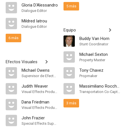
Gloria D'Alessandro
5 más
Dialogue Editor
Mildred Iatrou
Dialogue Editor
Equipo
6 más
Buddy Van Horn
Stunt Coordinator
Michael Sexton
Property Master
Efectos Visuales
Michael Owens
Tony Chavez
Supervisor de Efectos Visuales
Propmaker
Judith Weaver
Massimiliano Rocchetti
Visual Effects Producer
Transportation Co-Captain
Dana Friedman
3 más
Visual Effects Producer
John Frazier
Special Effects Supervisor