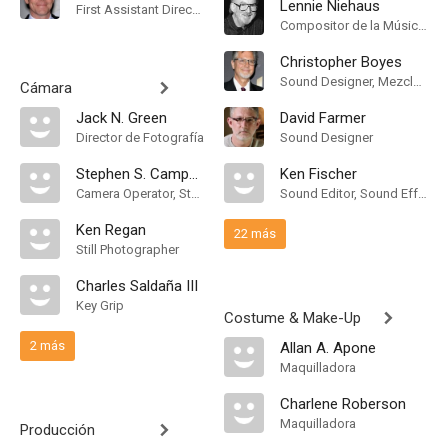
Lennie Niehaus
First Assistant Director
Compositor de la Música Original
Christopher Boyes
Sound Designer, Mezclador de Re-Grabación de Sonido
Cámara
Jack N. Green
David Farmer
Director de Fotografía
Sound Designer
Stephen S. Campanelli
Ken Fischer
Camera Operator, Steadicam Operator
Sound Editor, Sound Effects Editor
Ken Regan
22 más
Still Photographer
Charles Saldaña III
Key Grip
Costume & Make-Up
2 más
Allan A. Apone
Maquilladora
Charlene Roberson
Maquilladora
Producción