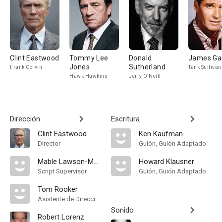
Clint Eastwood
Tommy Lee
Donald
James Ga
Jones
Sutherland
Frank Corvin
Tank Sullivan
Hawk Hawkins
Jerry O'Neill
Dirección
Escritura
Clint Eastwood
Ken Kaufman
Director
Guión, Guión Adaptado
Mable Lawson-McCrary
Howard Klausner
Script Supervisor
Guión, Guión Adaptado
Tom Rooker
Asistente de Dirección
Sonido
Robert Lorenz