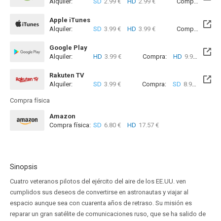
Alquiler:
SD
2.99 €
HD
2.99 €
Compra:
SD
7
Apple iTunes
Alquiler:
SD
3.99 €
HD
3.99 €
Compra:
SD
8
Google Play
Alquiler:
HD
3.99 €
Compra:
HD
9.99 €
Rakuten TV
Alquiler:
SD
3.99 €
Compra:
SD
8.99 €
Compra física
Amazon
Compra física:
SD
6.80 €
HD
17.57 €
Sinopsis
Cuatro veteranos pilotos del ejército del aire de los EE.UU. ven
cumplidos sus deseos de convertirse en astronautas y viajar al
espacio aunque sea con cuarenta años de retraso. Su misión es
reparar un gran satélite de comunicaciones ruso, que se ha salido de