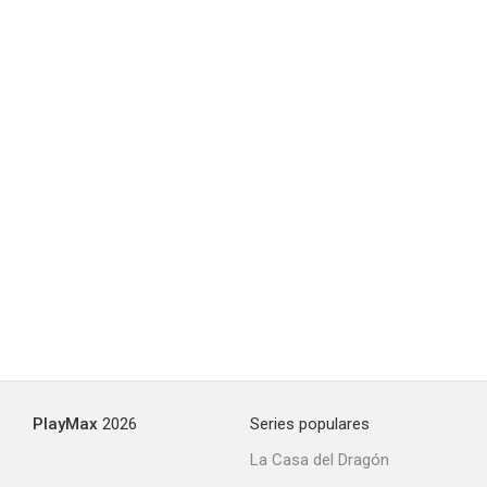
Milli Vanilli: Girl You Know It's True
6.7
Jerry Before Seinfeld
6.5
PlayMax
2026
Series populares
La Casa del Dragón