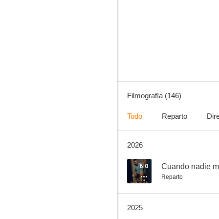
Frasier
8.7
Filmografía (146)
Todo
Reparto
Dir
2026
Entourage: El séquito
8.6
6.0
Cuando nadie m
Reparto
2025