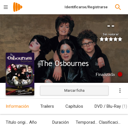
Identificarse/Registrarse
--
Sin valorar
The Osbournes
Finalizada
Marcar ficha
Información
Trailers
Capítulos
DVD / Blu-Ray
(1)
Título original
Año
Duración
Temporadas
Clasificación por edades