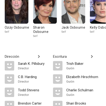
Ozzy Osbourne
Sharon
Jack Osbourne
Kelly Osb
Osbourne
Self
Self
Self
Self
Dirección
Escritura
Sarah K. Pillsbury
Trish Baker
Director
Guión
C.B. Harding
Elizabeth Hirschhorn
Director
Guión
Todd Stevens
Charlie Schulman
Director
Guión
Brendon Carter
Shari Brooks