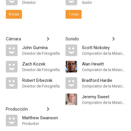
Director
Guión
8 más
1 más
Cámara
Sonido
John Gumina
Scott Nickoley
Director de Fotografía
Compositor de la Música Original
Zach Kozek
Alan Hewitt
Director de Fotografía
Compositor de la Música Original
Robert Erbeznik
Bradford Hardie
Director de Fotografía
Compositor de la Música Original
Jeremy Sweet
Compositor de la Música Original
Producción
Matthew Swanson
Productor