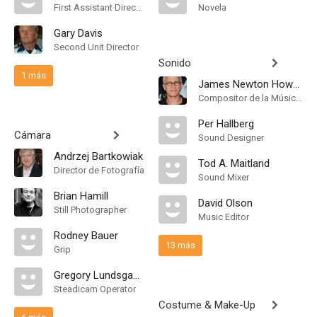
First Assistant Director
Novela
Gary Davis
Second Unit Director
Sonido
1 más
James Newton Howard
Compositor de la Música Original
Per Hallberg
Cámara
Sound Designer
Andrzej Bartkowiak
Tod A. Maitland
Director de Fotografía
Sound Mixer
Brian Hamill
David Olson
Still Photographer
Music Editor
Rodney Bauer
13 más
Grip
Gregory Lundsgaard
Steadicam Operator
Costume & Make-Up