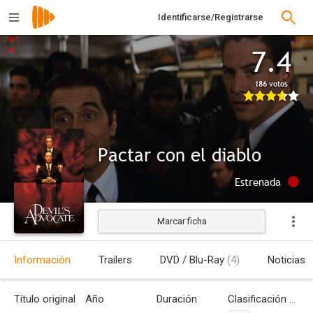
Identificarse/Registrarse
7.4
186 votos
Pactar con el diablo
Estrenada
Marcar ficha
Información
Trailers
DVD / Blu-Ray
(4)
Noticias
Título original
Año
Duración
Clasificación por edades