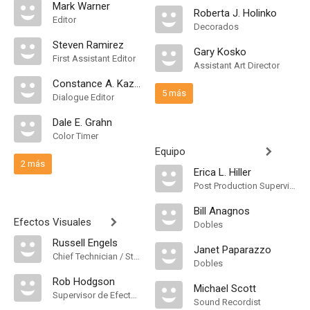
Mark Warner
Roberta J. Holinko
Editor
Decorados
Steven Ramirez
Gary Kosko
First Assistant Editor
Assistant Art Director
Constance A. Kazmer
5 más
Dialogue Editor
Dale E. Grahn
Color Timer
Equipo
2 más
Erica L. Hiller
Post Production Supervisor
Bill Anagnos
Efectos Visuales
Dobles
Russell Engels
Janet Paparazzo
Chief Technician / Stop-Motion Expert
Dobles
Rob Hodgson
Michael Scott
Supervisor de Efectos Visuales
Sound Recordist