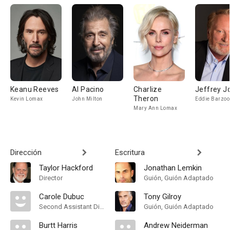
Keanu Reeves
Al Pacino
Charlize
Jeffrey J
Theron
Kevin Lomax
John Milton
Eddie Barzoo
Mary Ann Lomax
Dirección
Escritura
Taylor Hackford
Jonathan Lemkin
Director
Guión, Guión Adaptado
Carole Dubuc
Tony Gilroy
Second Assistant Director
Guión, Guión Adaptado
Burtt Harris
Andrew Neiderman