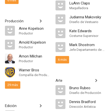
6 más
LuAnn Claps
Maquilladora
Judianna Makovsky
Producción
Diseño de Vestuario
Anne Kopelson
Kate Edwards
Productor
Costume Supervisor
Arnold Kopelson
Mark Shostrom
Productor
Jefe Departamento de Maquillaje
Arnon Milchan
6 más
Productor
Warner Bros
Compañía de Produccion
Arte
29 más
Bruno Rubeo
Diseño de Producción
Dennis Bradford
Edición
Dirección Artística