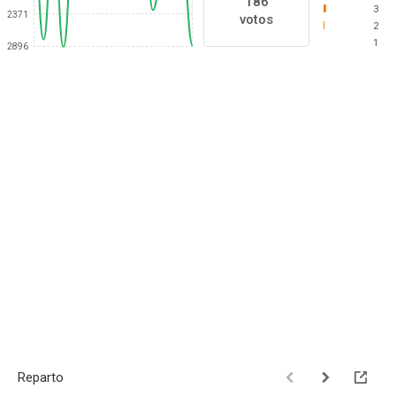
186
3
2371
votos
2
1
2896
Reparto