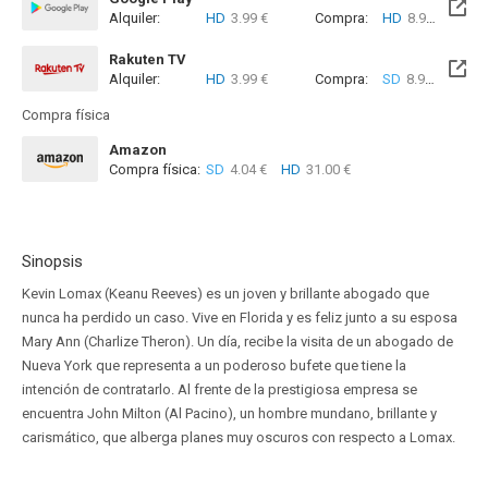
Alquiler:
HD
3.99 €
Compra:
HD
8.99 €
Rakuten TV
Alquiler:
HD
3.99 €
Compra:
SD
8.99 €
HD
8
Compra física
Amazon
Compra física:
SD
4.04 €
HD
31.00 €
Sinopsis
Kevin Lomax (Keanu Reeves) es un joven y brillante abogado que
nunca ha perdido un caso. Vive en Florida y es feliz junto a su esposa
Mary Ann (Charlize Theron). Un día, recibe la visita de un abogado de
Nueva York que representa a un poderoso bufete que tiene la
intención de contratarlo. Al frente de la prestigiosa empresa se
encuentra John Milton (Al Pacino), un hombre mundano, brillante y
carismático, que alberga planes muy oscuros con respecto a Lomax.