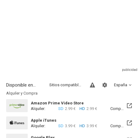
Disponible en...
Sitios compatibles
España
Alquiler y Compra
Amazon Prime Video Store
Alquiler:
SD
2.99 €
HD
2.99 €
Compra:
SD
7
Apple iTunes
Alquiler:
SD
3.99 €
HD
3.99 €
Compra:
SD
8
Google Play