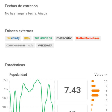
Fechas de estrenos
No hay ninguna fecha.
Añadir
Enlaces externos
Estadísticas
Popularidad
Votos
270
10
9
7.43
795
8
7
1320
6
5
1846
4