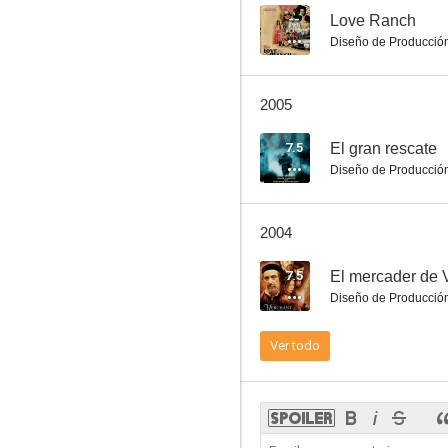
--
Love Ranch
Diseño de Producció
Gringo viejo
2005
7.0
7.5
El gran rescate
Diseño de Producció
2004
7.5
El mercader de 
Diseño de Producció
Hablando con la muerte
Ver todo
6.3