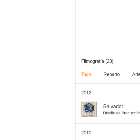
Pactar con el diablo
6.8
Filmografía (23)
Todo
Reparto
Art
2012
El secreto de Thomas Crown
7.9
--
Salvador
Diseño de Producció
2010