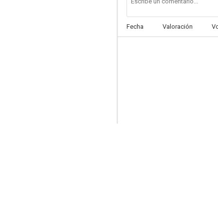
Fecha
Valoración
V
Fuera de control
3.9
Sangre roja
--