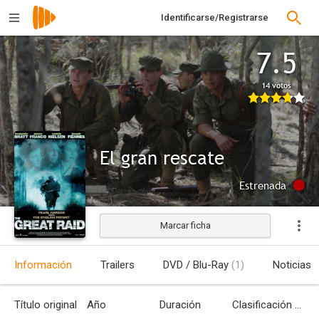
Identificarse/Registrarse
7.5
14 votos
El gran rescate
Estrenada
Marcar ficha
Información
Trailers
DVD / Blu-Ray
(1)
Noticias
Título original
Año
Duración
Clasificación por edades