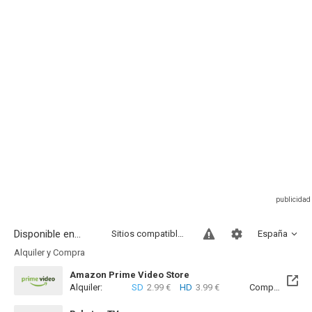
Disponible en...
Sitios compatibles
España
Alquiler y Compra
Amazon Prime Video Store
Alquiler:
SD
2.99 €
HD
3.99 €
Compra:
SD
7