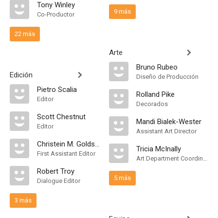
Tony Winley
9 más
Co-Productor
22 más
Arte
Bruno Rubeo
Edición
Diseño de Producción
Pietro Scalia
Rolland Pike
Editor
Decorados
Scott Chestnut
Mandi Bialek-Wester
Editor
Assistant Art Director
Christein M. Goldstein
Tricia McInally
First Assistant Editor
Art Department Coordinator
Robert Troy
5 más
Dialogue Editor
3 más