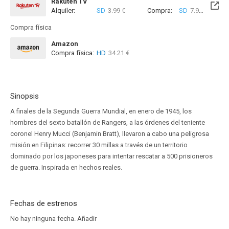
Rakuten TV
Alquiler:
SD
3.99 €
Compra:
SD
7.99 €
Compra física
Amazon
Compra física:
HD
34.21 €
Sinopsis
A finales de la Segunda Guerra Mundial, en enero de 1945, los
hombres del sexto batallón de Rangers, a las órdenes del teniente
coronel Henry Mucci (Benjamin Bratt), llevaron a cabo una peligrosa
misión en Filipinas: recorrer 30 millas a través de un territorio
dominado por los japoneses para intentar rescatar a 500 prisioneros
de guerra. Inspirada en hechos reales.
Fechas de estrenos
No hay ninguna fecha.
Añadir