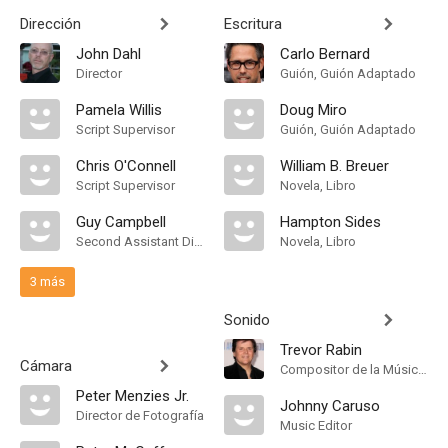
Dirección
Escritura
John Dahl
Carlo Bernard
Director
Guión, Guión Adaptado
Pamela Willis
Doug Miro
Script Supervisor
Guión, Guión Adaptado
Chris O'Connell
William B. Breuer
Script Supervisor
Novela, Libro
Guy Campbell
Hampton Sides
Second Assistant Director
Novela, Libro
3 más
Sonido
Trevor Rabin
Cámara
Compositor de la Música Original, Orquestador
Peter Menzies Jr.
Johnny Caruso
Director de Fotografía
Music Editor