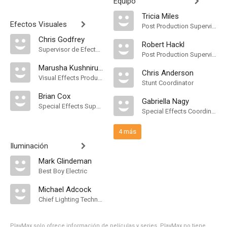
Equipo
Tricia Miles
Efectos Visuales
Post Production Supervisor
Chris Godfrey
Robert Hackl
Supervisor de Efectos Visuales
Post Production Supervisor
Marusha Kushniruk Xeros
Chris Anderson
Visual Effects Producer
Stunt Coordinator
Brian Cox
Gabriella Nagy
Special Effects Supervisor
Special Effects Coordinator
4 más
Iluminación
Mark Glindeman
Best Boy Electric
Michael Adcock
Chief Lighting Technician
PlayMax solo ofrece información de películas y series, PlayMax no tiene