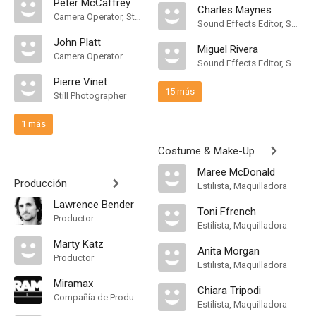
Peter McCaffrey
Charles Maynes
Camera Operator, Steadicam Operator
Sound Effects Editor, Sound Effects Designer
John Platt
Miguel Rivera
Camera Operator
Sound Effects Editor, Sound Effects Designer
Pierre Vinet
15 más
Still Photographer
1 más
Costume & Make-Up
Maree McDonald
Producción
Estilista, Maquilladora
Lawrence Bender
Toni Ffrench
Productor
Estilista, Maquilladora
Marty Katz
Anita Morgan
Productor
Estilista, Maquilladora
Miramax
Chiara Tripodi
Compañía de Produccion
Estilista, Maquilladora