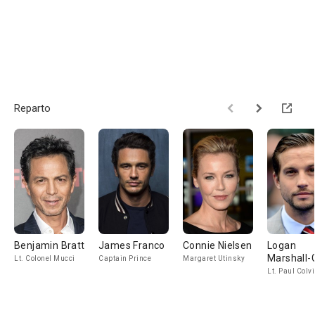
Reparto
Benjamin Bratt
James Franco
Connie Nielsen
Logan
Marshall-
Lt. Colonel Mucci
Captain Prince
Margaret Utinsky
Lt. Paul Colv