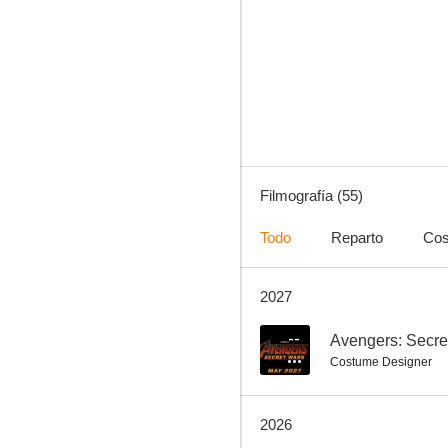
La princesita
8.0
Filmografía (55)
Todo
Reparto
Cos
2027
Capitán América: Civil War
7.7
--
Avengers: Secre
Costume Designer
2026