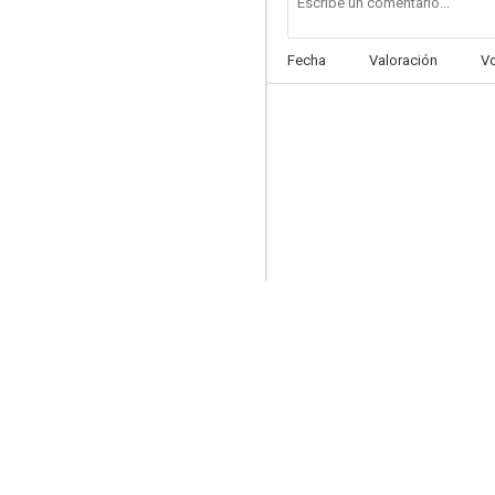
Fecha
Valoración
V
Pesadillas
7.2
El agente invisible
6.9