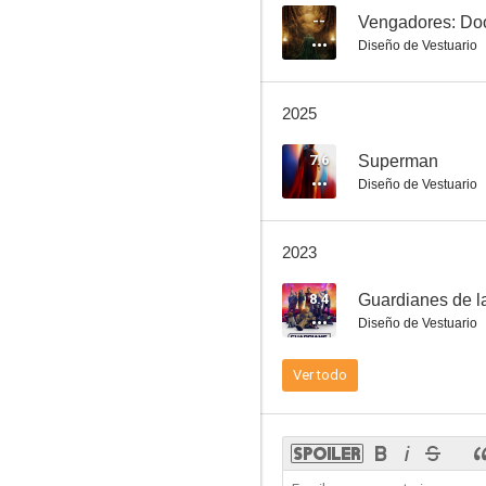
--
Vengadores: D
Diseño de Vestuario
Capitán América: El Soldado de Invierno
2025
7.4
7.6
Superman
Diseño de Vestuario
2023
8.4
Guardianes de la
Diseño de Vestuario
Pactar con el diablo
Ver todo
7.3