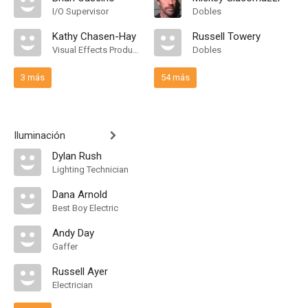
I/O Supervisor
Dobles
Kathy Chasen-Hay
Russell Towery
Visual Effects Producer
Dobles
3 más
54 más
Iluminación
Dylan Rush
Lighting Technician
Dana Arnold
Best Boy Electric
Andy Day
Gaffer
Russell Ayer
Electrician