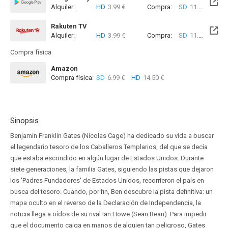
Alquiler:
HD
3.99 €
Compra:
SD
11.99 €
HD
Rakuten TV
Alquiler:
HD
3.99 €
Compra:
SD
11.99 €
HD
Compra física
Amazon
Compra física:
SD
6.99 €
HD
14.50 €
Sinopsis
Benjamin Franklin Gates (Nicolas Cage) ha dedicado su vida a buscar
el legendario tesoro de los Caballeros Templarios, del que se decía
que estaba escondido en algún lugar de Estados Unidos. Durante
siete generaciones, la familia Gates, siguiendo las pistas que dejaron
los 'Padres Fundadores' de Estados Unidos, recorrieron el país en
busca del tesoro. Cuando, por fin, Ben descubre la pista definitiva: un
mapa oculto en el reverso de la Declaración de Independencia, la
noticia llega a oídos de su rival Ian Howe (Sean Bean). Para impedir
que el documento caiga en manos de alguien tan peligroso, Gates