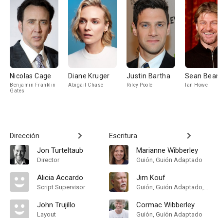
Nicolas Cage
Diane Kruger
Justin Bartha
Sean Bea
Benjamin Franklin
Abigail Chase
Riley Poole
Ian Howe
Gates
Dirección
Escritura
Jon Turteltaub
Marianne Wibberley
Director
Guión, Guión Adaptado
Alicia Accardo
Jim Kouf
Script Supervisor
Guión, Guión Adaptado, Historia
John Trujillo
Cormac Wibberley
Layout
Guión, Guión Adaptado