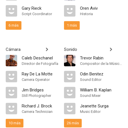
Gary Rieck
Oren Aviv
Script Coordinator
Historia
6 más
1 más
Cámara
Sonido
Caleb Deschanel
Trevor Rabin
Director de Fotografía
Compositor de la Música Original
Ray De La Motte
Odin Benitez
Camera Operator
Sound Editor
Jim Bridges
William B. Kaplan
Still Photographer
Sound Mixer
Richard J. Brock
Jeanette Surga
Camera Technician
Music Editor
10 más
26 más