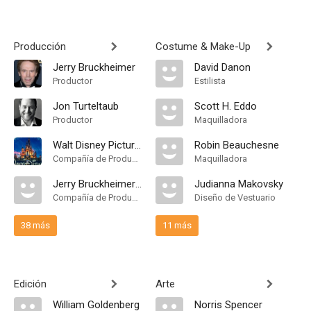
Producción
Costume & Make-Up
Jerry Bruckheimer
David Danon
Productor
Estilista
Jon Turteltaub
Scott H. Eddo
Productor
Maquilladora
Walt Disney Pictures
Robin Beauchesne
Compañía de Produccion
Maquilladora
Jerry Bruckheimer Films
Judianna Makovsky
Compañía de Produccion
Diseño de Vestuario
38 más
11 más
Edición
Arte
William Goldenberg
Norris Spencer