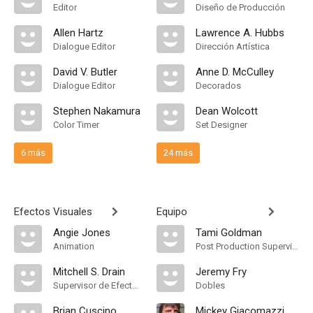
Editor
Diseño de Producción
Allen Hartz
Lawrence A. Hubbs
Dialogue Editor
Dirección Artística
David V. Butler
Anne D. McCulley
Dialogue Editor
Decorados
Stephen Nakamura
Dean Wolcott
Color Timer
Set Designer
6 más
24 más
Efectos Visuales
Equipo
Angie Jones
Tami Goldman
Animation
Post Production Supervisor
Mitchell S. Drain
Jeremy Fry
Supervisor de Efectos Visuales
Dobles
Brian Cuscino
Mickey Giacomazzi