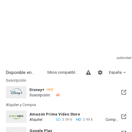
Disponible en...
Sitios compatibles
España
Suscripción
Disney+
HDR
Suscripción:
4K
Alquiler y Compra
Amazon Prime Video Store
Alquiler:
SD
3.99 €
HD
3.99 €
Compra:
SD
9
Google Play