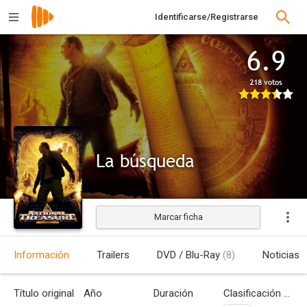
Identificarse/Registrarse
6.9
218 votos
La búsqueda
Marcar ficha
Estrenada
Información
Trailers
DVD / Blu-Ray
(8)
Noticias
Título original
Año
Duración
Clasificación por edades