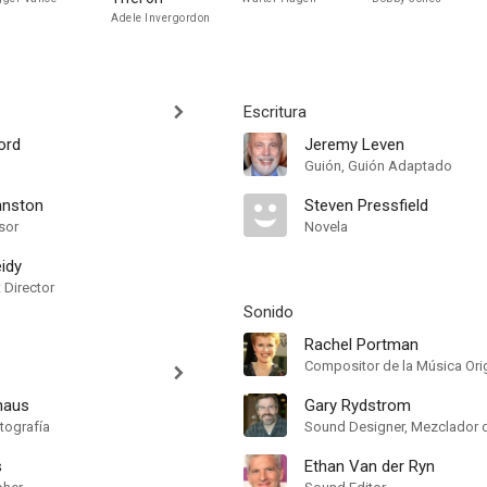
Adele Invergordon
Escritura
ord
Jeremy Leven
Guión, Guión Adaptado
nston
Steven Pressfield
sor
Novela
idy
t Director
Sonido
Rachel Portman
Compositor de la Música Orig
haus
Gary Rydstrom
tografía
s
Ethan Van der Ryn