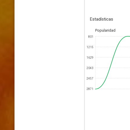
Estadísticas
Popularidad
801
1215
1629
2043
2457
2871