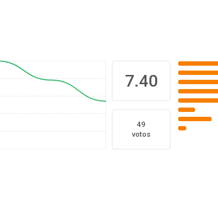
7.40
49
votos