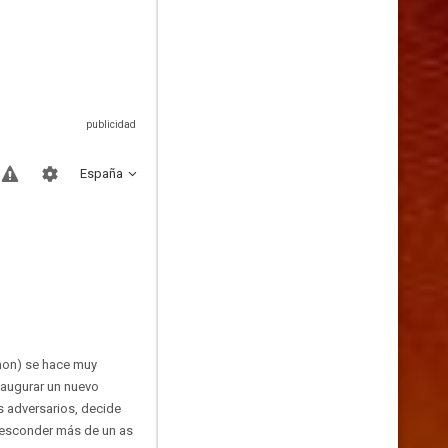
España
mon) se hace muy
inaugurar un nuevo
s adversarios, decide
e esconder más de un as