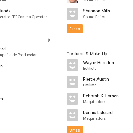
pher
Sound Editor
lands
Shannon Mills
rator, "B" Camera Operator
Sound Editor
2 más
ord
Costume & Make-Up
mpañía de Produccion
Wayne Herndon
ik
Estilista
Pierce Austin
Estilista
Deborah K. Larsen
am
Maquilladora
Dennis Liddiard
Maquilladora
8 más