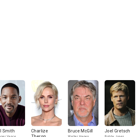
ll Smith
Charlize
Bruce McGill
Joel Gretsch
Theron
ger Vance
Walter Hagen
Bobby Jones