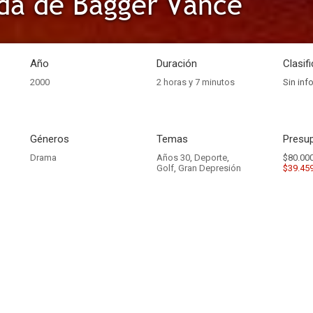
da de Bagger Vance
Año
Duración
Clasif
2000
2 horas y 7 minutos
Sin inf
Géneros
Temas
Presup
Drama
Años 30
,
Deporte
,
$80.000
Golf
,
Gran Depresión
$39.45