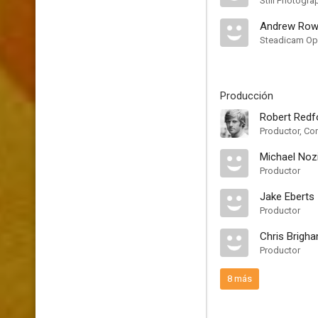
Still Photogra
Andrew Row
Steadicam Ope
Producción
Robert Redf
Productor, Co
Michael Noz
Productor
Jake Eberts
Productor
Chris Brigh
Productor
8 más