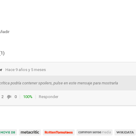
ñadir
(1)
or
Hace 9 años y 5 meses
crítica podría contener spoilers, pulse en este mensaje para mostrarla
2
0
100%
Responder