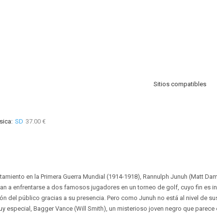
Sitios compatibles
sica:
SD
37.00 €
tamiento en la Primera Guerra Mundial (1914-1918), Rannulph Junuh (Matt Da
vitan a enfrentarse a dos famosos jugadores en un torneo de golf, cuyo fin es 
ión del público gracias a su presencia. Pero como Junuh no está al nivel de su
uy especial, Bagger Vance (Will Smith), un misterioso joven negro que parec