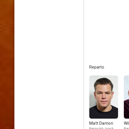
Reparto
Matt Damon
Wi
Rannulph Junuh
Bag