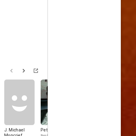
J. Michael
Peter Gerety
Wilbur
Lane Smit
Moncrief
Fitzgerald
Neskaloosa
Grantland Ric