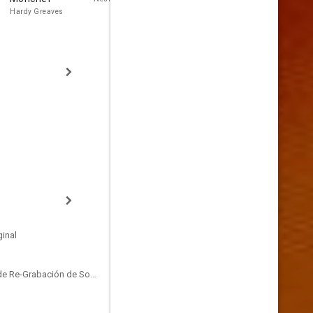
Hardy Greaves
Roy
inal
Sound Designer, Mezclador de Re-Grabación de Sonido