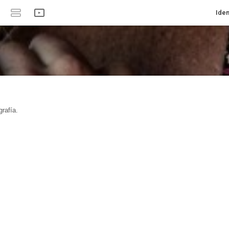
Iden
rafía.