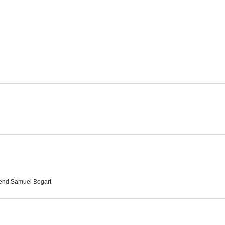
La brigada de Sharky
Destinos opuestos
--
--
La obra y la gloria II: En busca de Zion (Camino a la gloria II)
Boycott
A Good 
--
--
nd Samuel Bogart