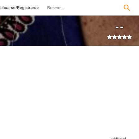
tificarse/Registrarse
--