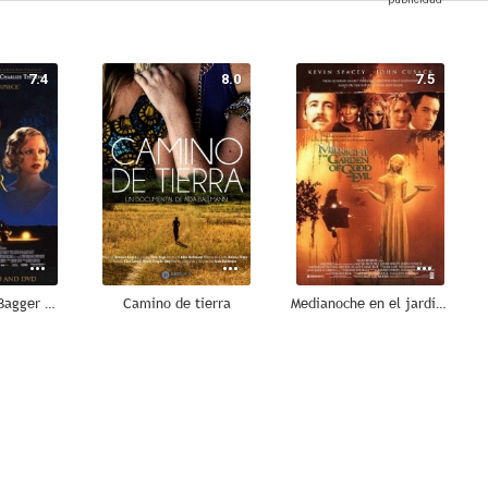
7.4
8.0
7.5
La leyenda de Bagger Vance
Camino de tierra
Medianoche en el jardín del bien y del mal
4.6
3.5
--