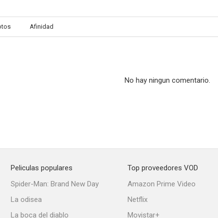
otos
Afinidad
La tragedia de Guyana
En busca de la libertad
El boxe
No hay ningun comentario.
Peliculas populares
Top proveedores VOD
Spider-Man: Brand New Day
Amazon Prime Video
La odisea
Netflix
La boca del diablo
Movistar+