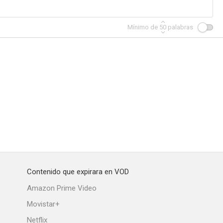
Mínimo de
50
palabras
ador
Un loco al volante
Contenido que expirara en VOD
Amazon Prime Video
Movistar+
Netflix