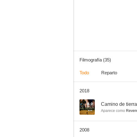
Warm Springs
--
Filmografía (35)
Todo
Reparto
2018
La obra y la gloria III: Tierra de conquista (Camino a la gloria III)
--
8.0
Camino de tierra
Aparece como
Revere
2008