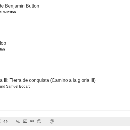
 de Benjamin Button
l Winston
Paris Trout
Sangre salvaje
El sheriff de
--
--
Mob
Man
a III: Tierra de conquista (Camino a la gloria III)
nd Samuel Bogart
Cara de gángster
Llega un desconocido
--
--