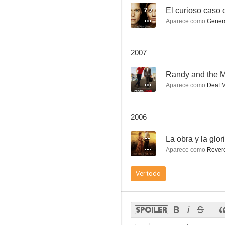
7.7
El curioso caso
Aparece como
Genera
I'll Fly Away: Then and Now
2007
--
--
Randy and the 
Aparece como
Deaf 
2006
--
La obra y la glori
Aparece como
Revere
Death games. Juego mortal
Ver todo
--