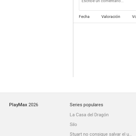
Fecha
Valoración
V
The American Snitch
PlayMax
2026
Series populares
La Casa del Dragón
Silo
Stuart no consigue salvar el universo