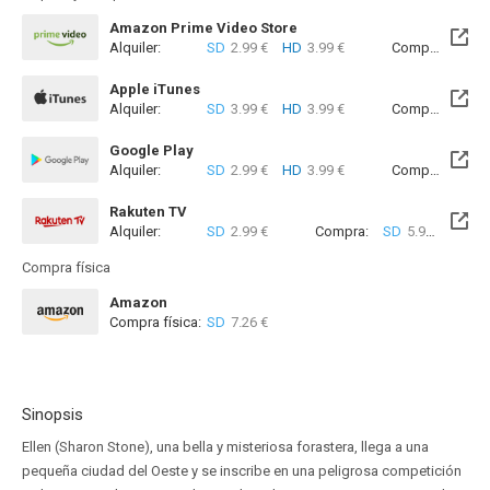
Amazon Prime Video Store
Alquiler:
SD
2.99 €
HD
3.99 €
Compra:
SD
7
Apple iTunes
Alquiler:
SD
3.99 €
HD
3.99 €
Compra:
SD
5
Google Play
Alquiler:
SD
2.99 €
HD
3.99 €
Compra:
SD
5
Rakuten TV
Alquiler:
SD
2.99 €
Compra:
SD
5.99 €
Compra física
Amazon
Compra física:
SD
7.26 €
Sinopsis
Ellen (Sharon Stone), una bella y misteriosa forastera, llega a una
pequeña ciudad del Oeste y se inscribe en una peligrosa competición