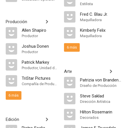
Estilista
Fred C. Blau Jr.
Maquilladora
Producción
Allen Shapiro
Kimberly Felix
Productor
Maquilladora
Joshua Donen
6 más
Productor
Patrick Markey
Productor, Unidad de Producción
Arte
TriStar Pictures
Patrizia von Brandenstein
Compañía de Produccion
Diseño de Producción
6 más
Steve Saklad
Dirección Artística
Hilton Rosemarin
Decorados
Edición