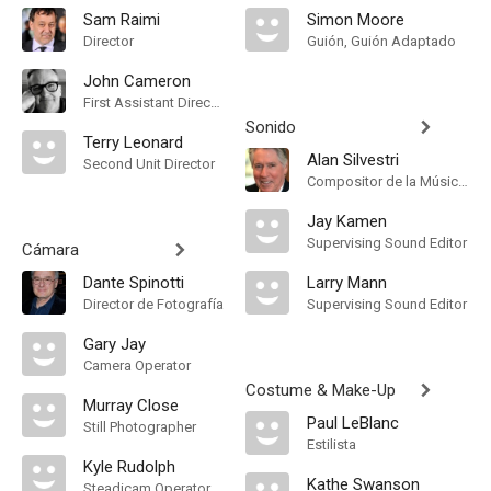
Sam Raimi
Simon Moore
Director
Guión, Guión Adaptado
John Cameron
First Assistant Director
Sonido
Terry Leonard
Alan Silvestri
Second Unit Director
Compositor de la Música Original
Jay Kamen
Supervising Sound Editor
Cámara
Dante Spinotti
Larry Mann
Director de Fotografía
Supervising Sound Editor
Gary Jay
Camera Operator
Costume & Make-Up
Murray Close
Paul LeBlanc
Still Photographer
Estilista
Kyle Rudolph
Kathe Swanson
Steadicam Operator