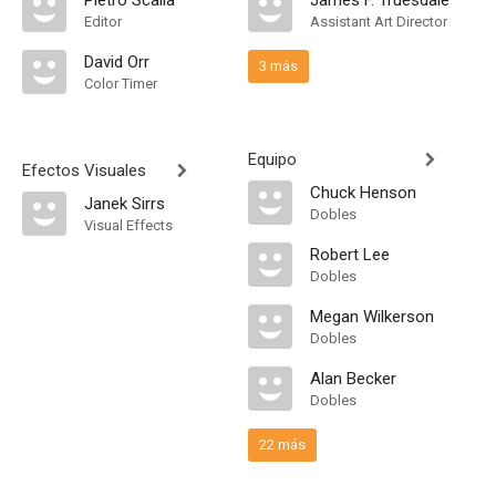
Pietro Scalia
James F. Truesdale
Editor
Assistant Art Director
David Orr
3 más
Color Timer
Equipo
Efectos Visuales
Chuck Henson
Janek Sirrs
Dobles
Visual Effects
Robert Lee
Dobles
Megan Wilkerson
Dobles
Alan Becker
Dobles
22 más