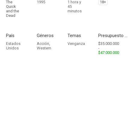
The
1995
1 hora y
18+
Quick
45
and the
minutos
Dead
País
Géneros
Temas
Presupuesto - Ingresos
Estados
Acción
,
Venganza
$35.000.000
Unidos
Western
-
$47.000.000