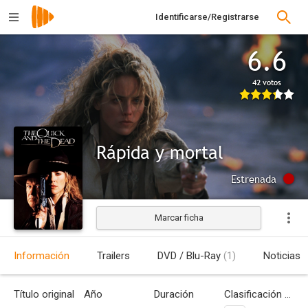
Identificarse/Registrarse
6.6
42 votos
Rápida y mortal
Estrenada
Marcar ficha
Información
Trailers
DVD / Blu-Ray
(1)
Noticias
Título original
Año
Duración
Clasificación por edades