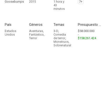
Goosebumps
2015
1 hora y
7+
43
minutos
País
Géneros
Temas
Presupuesto - Ingresos
Estados
Aventuras
,
3-D
,
$58.000.000
Unidos
Fantástico
,
Comedia
-
Terror
de terror
,
$158.261.424
Monstruos
,
Sobrenatural