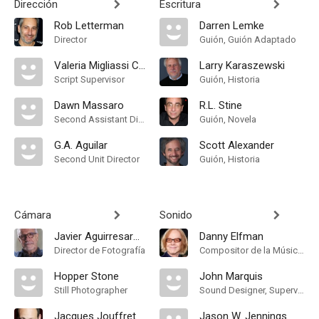
Dirección
Escritura
Rob Letterman
Darren Lemke
Director
Guión, Guión Adaptado
Valeria Migliassi Collins
Larry Karaszewski
Script Supervisor
Guión, Historia
Dawn Massaro
R.L. Stine
Second Assistant Director
Guión, Novela
G.A. Aguilar
Scott Alexander
Second Unit Director
Guión, Historia
Cámara
Sonido
Javier Aguirresarobe
Danny Elfman
Director de Fotografía
Compositor de la Música Original
Hopper Stone
John Marquis
Still Photographer
Sound Designer, Supervising Sound Editor
Jacques Jouffret
Jason W. Jennings