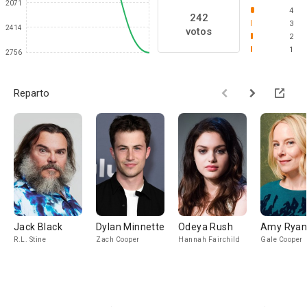
2071
4
242
3
2414
votos
2
1
2756
Reparto
Jack Black
Dylan Minnette
Odeya Rush
Amy Rya
R.L. Stine
Zach Cooper
Hannah Fairchild
Gale Cooper