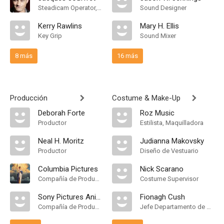
Steadicam Operator, "A" Camera Operator
Sound Designer
Kerry Rawlins
Mary H. Ellis
Key Grip
Sound Mixer
8 más
16 más
Producción
Costume & Make-Up
Deborah Forte
Roz Music
Productor
Estilista, Maquilladora
Neal H. Moritz
Judianna Makovsky
Productor
Diseño de Vestuario
Columbia Pictures
Nick Scarano
Compañía de Produccion
Costume Supervisor
Sony Pictures Animation
Fionagh Cush
Compañía de Produccion
Jefe Departamento de Maquillaje