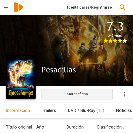
Identificarse/Registrarse
7.3
242 votos
Pesadillas
Marcar ficha
Estrenada
Información
Trailers
DVD / Blu-Ray
(10)
Noticias
Título original
Año
Duración
Clasificación por edades