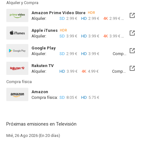
Alquiler y Compra
Amazon Prime Video Store
HDR
Alquiler:
SD
2.99 €
HD
2.99 €
4K
2.99 €
Com
Apple iTunes
HDR
Alquiler:
SD
3.99 €
HD
3.99 €
4K
3.99 €
Com
Google Play
Alquiler:
SD
2.99 €
HD
3.99 €
Compra:
SD
5
Rakuten TV
Alquiler:
HD
3.99 €
4K
4.99 €
Compra:
SD
5
Compra física
Amazon
Compra física:
SD
8.05 €
HD
5.75 €
Próximas emisiones en Televisión
Mié, 26 Ago 2026 (En 20 días)