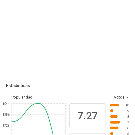
Estadísticas
Popularidad
Votos
1044
10
9
7.27
1386
8
7
1729
6
5