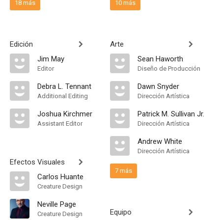
18 más
10 más
Edición
Arte
Jim May
Sean Haworth
Editor
Diseño de Producción
Debra L. Tennant
Dawn Snyder
Additional Editing
Dirección Artística
Joshua Kirchmer
Patrick M. Sullivan Jr.
Assistant Editor
Dirección Artística
Andrew White
Dirección Artística
Efectos Visuales
7 más
Carlos Huante
Creature Design
Neville Page
Equipo
Creature Design