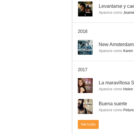
7.8
Levantarse y ca
Aparece como
Jeanie
Blindspot
2018
8.4
8.8
New Amsterdam
Aparece como
Karen 
2017
8.6
La maravillosa S
Aparece como
Helen 
The Closer
--
Buena suerte
8.2
Aparece como
Petuni
Ver todo