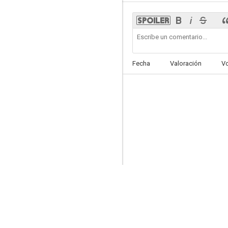
Bull
Fecha
Valoración
V
7.8
Los puentes de Madison
7.4