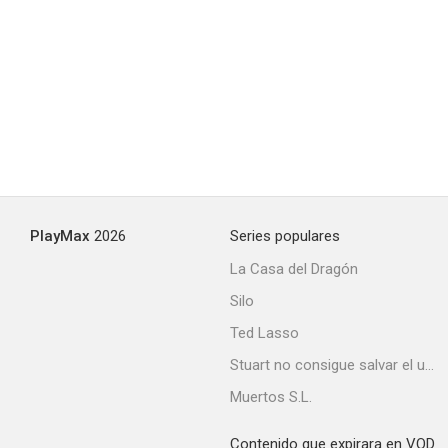
A Nero Wolfe Mystery
--
PlayMax
2026
Series populares
La Casa del Dragón
Silo
Reckless
Ted Lasso
Stuart no consigue salvar el universo
Muertos S.L.
Contenido que expirara en VOD