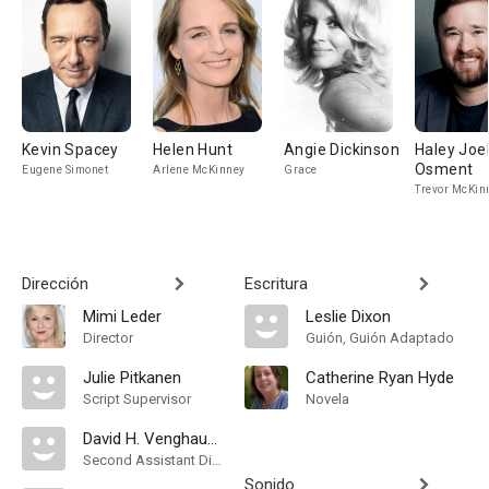
Kevin Spacey
Helen Hunt
Angie Dickinson
Haley Joe
Osment
Eugene Simonet
Arlene McKinney
Grace
Trevor McKin
Dirección
Escritura
Mimi Leder
Leslie Dixon
Director
Guión, Guión Adaptado
Julie Pitkanen
Catherine Ryan Hyde
Script Supervisor
Novela
David H. Venghaus Jr.
Second Assistant Director
Sonido