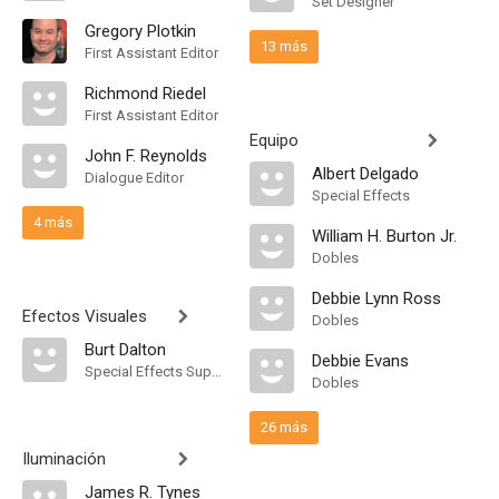
Set Designer
Gregory Plotkin
13 más
First Assistant Editor
Richmond Riedel
First Assistant Editor
Equipo
John F. Reynolds
Albert Delgado
Dialogue Editor
Special Effects
4 más
William H. Burton Jr.
Dobles
Debbie Lynn Ross
Efectos Visuales
Dobles
Burt Dalton
Debbie Evans
Special Effects Supervisor
Dobles
26 más
Iluminación
James R. Tynes