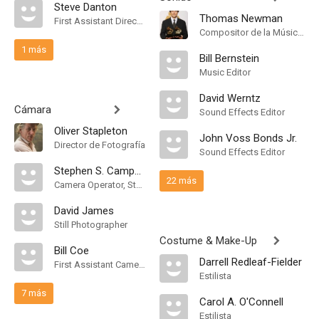
Steve Danton
Thomas Newman
First Assistant Director
Compositor de la Música Original
1 más
Bill Bernstein
Music Editor
David Werntz
Cámara
Sound Effects Editor
Oliver Stapleton
John Voss Bonds Jr.
Director de Fotografía
Sound Effects Editor
Stephen S. Campanelli
22 más
Camera Operator, Steadicam Operator
David James
Still Photographer
Costume & Make-Up
Bill Coe
Darrell Redleaf-Fielder
First Assistant Camera
Estilista
7 más
Carol A. O'Connell
Estilista