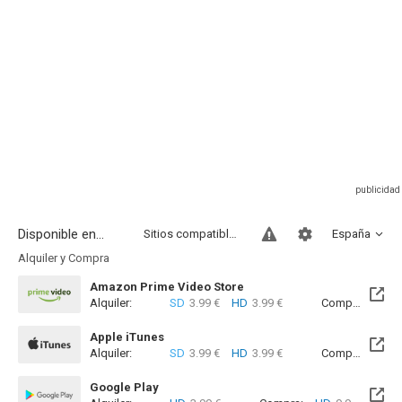
Disponible en...
Sitios compatibles
España
Alquiler y Compra
Amazon Prime Video Store
Alquiler:
SD
3.99 €
HD
3.99 €
Compra:
SD
8
Apple iTunes
Alquiler:
SD
3.99 €
HD
3.99 €
Compra:
SD
8
Google Play