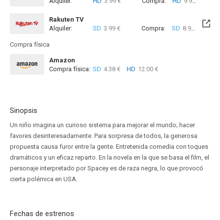
Alquiler:
HD
3.99 €
Compra:
HD
9.99 €
Rakuten TV
Alquiler:
SD
3.99 €
Compra:
SD
8.99 €
Compra física
Amazon
Compra física:
SD
4.38 €
HD
12.00 €
Sinopsis
Un niño imagina un curioso sistema para mejorar el mundo; hacer
favores desinteresadamente. Para sorpresa de todos, la generosa
propuesta causa furor entre la gente. Entretenida comedia con toques
dramáticos y un eficaz reparto. En la novela en la que se basa el film, el
personaje interpretado por Spacey es de raza negra, lo que provocó
cierta polémica en USA.
Fechas de estrenos