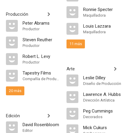
Ronnie Specter
Producción
Maquilladora
Peter Abrams
Louis Lazzara
Productor
Maquilladora
Steven Reuther
11 más
Productor
Robert L. Levy
Productor
Arte
Tapestry Films
Leslie Dilley
Compañía de Produccion
Diseño de Producción
20 más
Lawrence A. Hubbs
Dirección Artística
Peg Cummings
Edición
Decorados
David Rosenbloom
Mick Cukurs
Editor