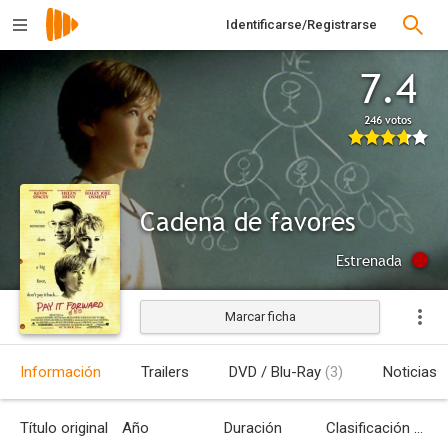
Identificarse/Registrarse
7.4
246 votos
Cadena de favores
Estrenada
Marcar ficha
Información
Trailers
DVD / Blu-Ray
(3)
Noticias
Título original
Año
Duración
Clasificación por edades