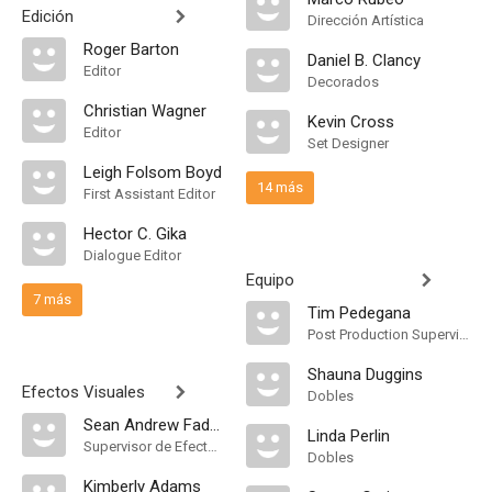
Edición
Dirección Artística
Roger Barton
Daniel B. Clancy
Editor
Decorados
Christian Wagner
Kevin Cross
Editor
Set Designer
Leigh Folsom Boyd
14 más
First Assistant Editor
Hector C. Gika
Dialogue Editor
Equipo
7 más
Tim Pedegana
Post Production Supervisor
Shauna Duggins
Efectos Visuales
Dobles
Sean Andrew Faden
Linda Perlin
Supervisor de Efectos Visuales
Dobles
Kimberly Adams