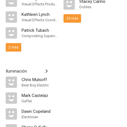
Stacey Carino
Visual Effects Producer
Dobles
Kathleen Lynch
35 más
Visual Effects Coordinator
Patrick Tubach
Compositing Supervisor
2 más
Iluminación
Chris Mulsoff
Best Boy Electric
Mark Castelaz
Gaffer
Dawn Copeland
Electrician