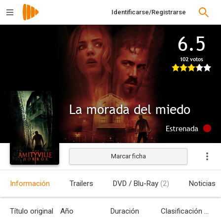
Identificarse/Registrarse
6.5
102 votos
La morada del miedo
Estrenada
Marcar ficha
Información
Trailers
DVD / Blu-Ray
(2)
Noticias
Título original
Año
Duración
Clasificación por edades