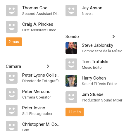
Thomas Coe
Jay Anson
Second Assistant Director
Novela
Craig A. Pinckes
First Assistant Director
Sonido
2 más
Steve Jablonsky
Compositor de la Música Original
Tom Trafalski
Cámara
Music Editor
Peter Lyons Collister
Harry Cohen
Director de Fotografía
Sound Effects Editor
Peter Mercurio
Jim Stuebe
Camera Operator
Production Sound Mixer
Peter Iovino
11 más
Still Photographer
Christopher M. Collar Jr.
Grip