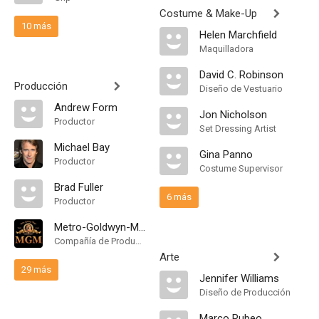
Costume & Make-Up
10 más
Helen Marchfield
Maquilladora
David C. Robinson
Producción
Diseño de Vestuario
Andrew Form
Jon Nicholson
Productor
Set Dressing Artist
Michael Bay
Gina Panno
Productor
Costume Supervisor
Brad Fuller
6 más
Productor
Metro-Goldwyn-Mayer
Compañía de Produccion
Arte
29 más
Jennifer Williams
Diseño de Producción
Marco Rubeo