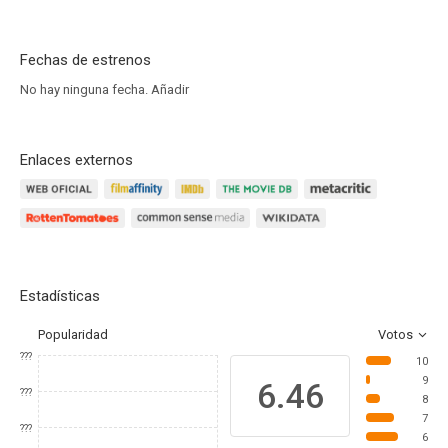
Fechas de estrenos
No hay ninguna fecha.
Añadir
Enlaces externos
Estadísticas
Popularidad
Votos
???
10
9
6.46
???
8
7
???
6