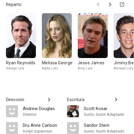
Reparto
Ryan Reynolds
Melissa George
Jesse James
Jimmy Be
George Lutz
Kathy Lutz
Billy Lutz
Michael Lutz
Dirección
Escritura
Andrew Douglas
Scott Kosar
Director
Guión, Guión Adaptado
Dru Anne Carlson
Sandor Stern
Script Supervisor
Guión, Guión Adaptado