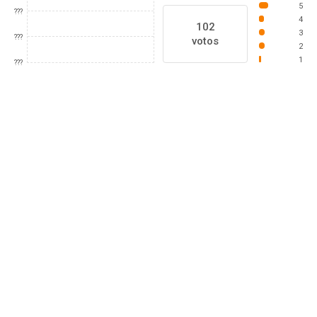
5
???
4
102
3
???
votos
2
1
???