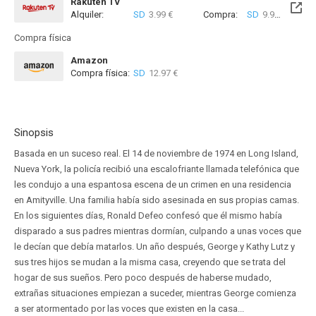
Rakuten TV
Alquiler:
SD
3.99 €
Compra:
SD
9.99 €
Compra física
Amazon
Compra física:
SD
12.97 €
Sinopsis
Basada en un suceso real. El 14 de noviembre de 1974 en Long Island,
Nueva York, la policía recibió una escalofriante llamada telefónica que
les condujo a una espantosa escena de un crimen en una residencia
en Amityville. Una familia había sido asesinada en sus propias camas.
En los siguientes días, Ronald Defeo confesó que él mismo había
disparado a sus padres mientras dormían, culpando a unas voces que
le decían que debía matarlos. Un año después, George y Kathy Lutz y
sus tres hijos se mudan a la misma casa, creyendo que se trata del
hogar de sus sueños. Pero poco después de haberse mudado,
extrañas situaciones empiezan a suceder, mientras George comienza
a ser atormentado por las voces que existen en la casa...