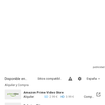
Disponible en...
Sitios compatibles
España
Alquiler y Compra
Amazon Prime Video Store
Alquiler:
SD
2.99 €
HD
3.99 €
Compra:
SD
9