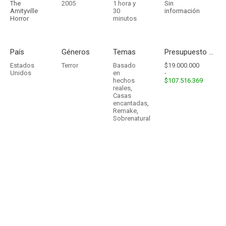
The
2005
1 hora y
Sin
Amityville
30
información
Horror
minutos
País
Géneros
Temas
Presupuesto - Ingresos
Estados
Terror
Basado
$19.000.000
Unidos
en
-
hechos
$107.516.369
reales
,
Casas
encantadas
,
Remake
,
Sobrenatural