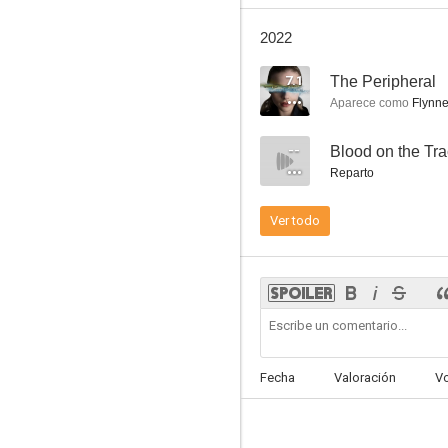
2022
7.1
The Peripheral
Aparece como
Flynne
(500) días juntos
--
Blood on the Tr
6.8
Reparto
Ver todo
La familia Addams
Fecha
Valoración
V
6.6