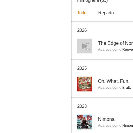
Filmografía (69)
Todo
Reparto
2026
Brain on Fire
7.3
--
The Edge of No
Aparece como
Reeve 
2025
6.3
Oh. What. Fun.
Aparece como
Bratty 
Kick-Ass: Listo para machacar
2023
7.1
8.2
Nimona
Aparece como
Nimona