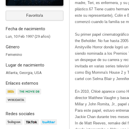
madre, Teri, es enfermera, y su
plástico.6​7​ Tiene cuatro herm
Favorito/a
este su representante), Colin e 
comenzó cuando la familia se m
Fecha de nacimiento
Su primer papel cinematográfico 
Lun, 10 Feb 1997 (29 años)
the Beholder. No fue hasta 200
Género
Amityville Horror donde logró u
siendo nominada a los Premios Y
Femenino
un despegue de su carrera y reci
Lugar de nacimiento
invitada en varias series televis
como Big Momma's House 2 y T
Atlanta, Georgia, USA
cartel con Selma Blair y Jennife
Enlaces externos
En 2010, Chloë aparece como Hit
director Matthew Vaughn y bas
Millar y John Romita, Jr., papel
Para este papel, estuvo entrena
Redes sociales
Jackie Chan durante tres meses.
In de Matt Reeves, remake del f