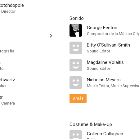
kotchdopole
t Director
Sonido
George Fenton
Compositor de la Música Orig
t
Bitty O'Sullivan-Smith
tografía
Sound Editor
a
Magdaline Volaitis
tor
Sound Editor
chwartz
Nicholas Meyers
pher
Music Editor, Music Supervis
er
8 más
nt Camera
Costume & Make-Up
Colleen Callaghan