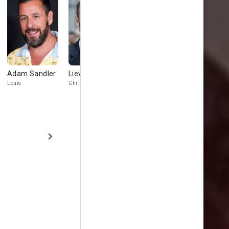
Adam Sandler
Liev Schreiber
Parker Posey
Jon Stewa
Louie
Chris
Rollerblader
Rollerblader