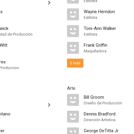
Estilista
as
Wayne Herndon
Estilista
wick
Toni-Ann Walker
idad de Producción
Estilista
Witt
Frank Griffin
Maquilladora
ures
3 más
Produccion
Arte
Bill Groom
Diseño de Producción
eitano
Dennis Bradford
Dirección Artística
ter
George DeTitta Jr.