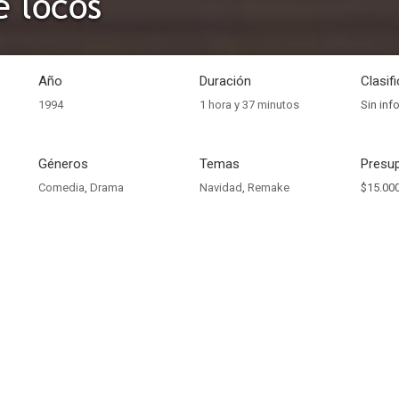
e locos
Año
Duración
Clasif
1994
1 hora y 37 minutos
Sin inf
Géneros
Temas
Presup
Comedia
,
Drama
Navidad
,
Remake
$15.000