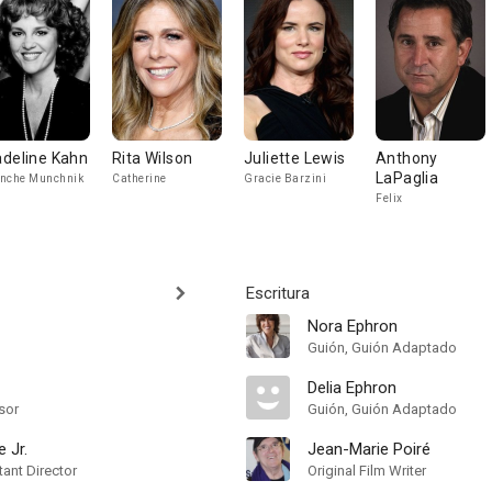
deline Kahn
Rita Wilson
Juliette Lewis
Anthony
LaPaglia
nche Munchnik
Catherine
Gracie Barzini
Felix
Escritura
Nora Ephron
Guión, Guión Adaptado
Delia Ephron
sor
Guión, Guión Adaptado
 Jr.
Jean-Marie Poiré
ant Director
Original Film Writer