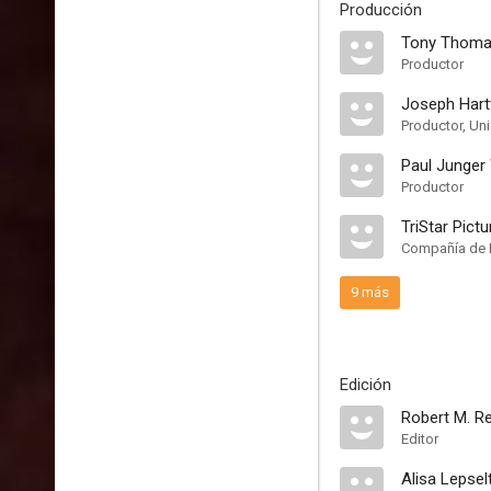
Producción
Tony Thom
Productor
Joseph Hart
Productor, Un
Paul Junger 
Productor
TriStar Pict
Compañía de 
9 más
Edición
Robert M. R
Editor
Alisa Lepsel