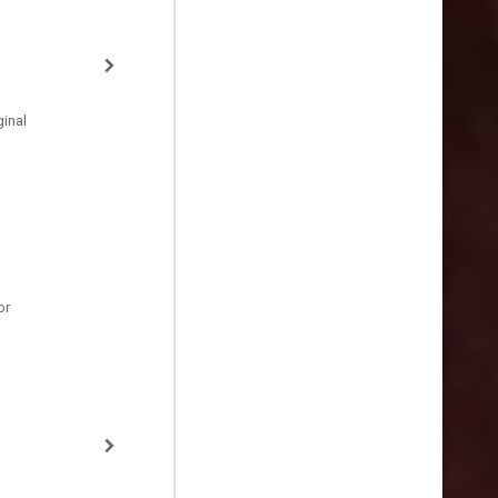
inal
or