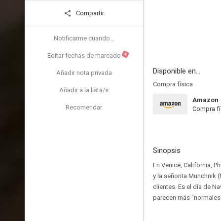
Compartir
Notificarme cuando...
N
Editar fechas de marcado
Disponible en...
Añadir nota privada
Compra física
Añadir a la lista/s
Amazon
Recomendar
Compra fí
Sinopsis
En Venice, California, P
y la señorita Munchnik 
clientes. Es el día de 
parecen más "normales"