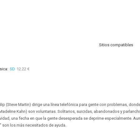
Sitios compatibles
sica:
SD
12.22 €
hilip (Steve Martin) dirige una línea telefónica para gente con problemas, dond
(Madeline Kahn) son voluntarias. Solitarios, suicidas, abandonados y parlanch
Navidad, una fecha en que la gente desesperada se deprime especialmente. Au
 son los más necesitados de ayuda.