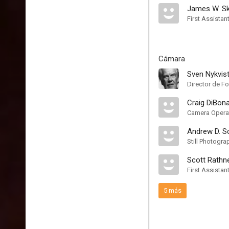
James W. S
First Assistan
Cámara
Sven Nykvis
Director de Fo
Craig DiBon
Camera Opera
Andrew D. S
Still Photogra
Scott Rathn
First Assista
5 más