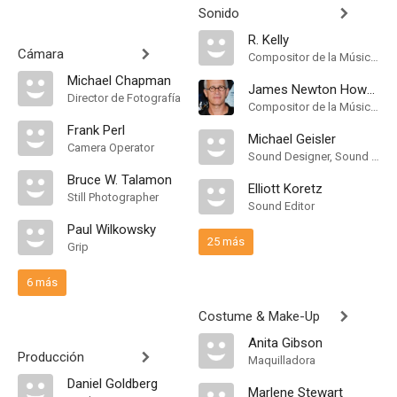
Sonido
R. Kelly
Cámara
Compositor de la Música Original
Michael Chapman
James Newton Howard
Director de Fotografía
Compositor de la Música Original
Frank Perl
Michael Geisler
Camera Operator
Sound Designer, Sound Effects Editor
Bruce W. Talamon
Elliott Koretz
Still Photographer
Sound Editor
Paul Wilkowsky
25 más
Grip
6 más
Costume & Make-Up
Anita Gibson
Producción
Maquilladora
Daniel Goldberg
Marlene Stewart