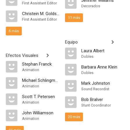
Jennifer Williams
First Assistant Editor
Decorados
Christein M. Goldstein
11 más
First Assistant Editor
6 más
Equipo
Laura Albert
Efectos Visuales
Dobles
Stephan Franck
Barbara Anne Klein
Animation
Dobles
Michael Schlingmann
Mark Johnston
Animation
Sound Recordist
Scott T. Petersen
Bob Bralver
Animation
Stunt Coordinator
John Williamson
20 más
Animation