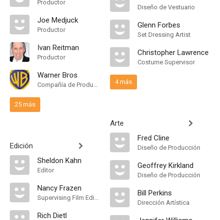
Productor
Diseño de Vestuario
Joe Medjuck
Glenn Forbes
Productor
Set Dressing Artist
Ivan Reitman
Christopher Lawrence
Productor
Costume Supervisor
Warner Bros
4 más
Compañía de Produccion
25 más
Arte
Fred Cline
Edición
Diseño de Producción
Sheldon Kahn
Geoffrey Kirkland
Editor
Diseño de Producción
Nancy Frazen
Bill Perkins
Supervising Film Editor
Dirección Artística
Rich Dietl