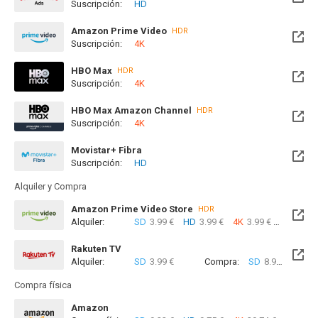
Suscripción:
HD
Disponible hasta el Vie, 04 Sep 2026 (Quedan 28 días)
Amazon Prime Video
HDR
Suscripción:
4K
HBO Max
HDR
Suscripción:
4K
Disponible hasta el Jue, 03 Dic 2026 (Quedan 3 meses)
HBO Max Amazon Channel
HDR
Suscripción:
4K
Movistar+ Fibra
Suscripción:
HD
Disponible hasta el Jue, 03 Dic 2026 (Quedan 3 meses)
Alquiler y Compra
Amazon Prime Video Store
HDR
Alquiler:
SD
3.99 €
HD
3.99 €
4K
3.99 €
Com
Rakuten TV
Alquiler:
SD
3.99 €
Compra:
SD
8.99 €
Compra física
Amazon