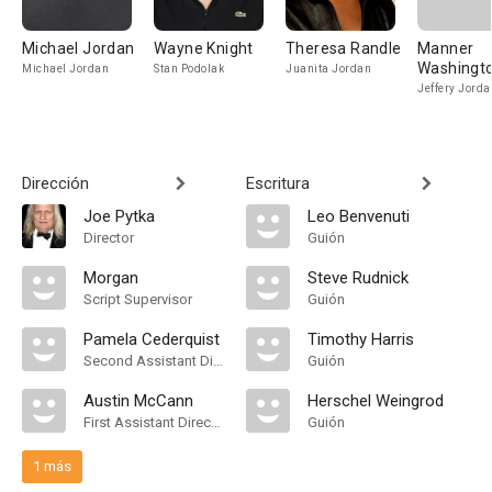
Michael Jordan
Wayne Knight
Theresa Randle
Manner
Washingt
Michael Jordan
Stan Podolak
Juanita Jordan
Jeffery Jorda
Dirección
Escritura
Joe Pytka
Leo Benvenuti
Director
Guión
Morgan
Steve Rudnick
Script Supervisor
Guión
Pamela Cederquist
Timothy Harris
Second Assistant Director
Guión
Austin McCann
Herschel Weingrod
First Assistant Director
Guión
1 más