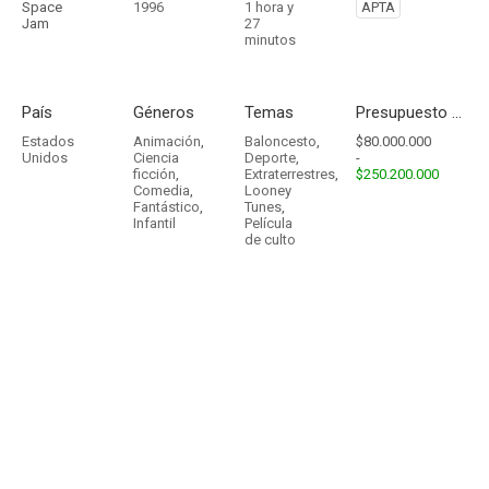
Space
1996
1 hora y
APTA
Jam
27
minutos
País
Géneros
Temas
Presupuesto - Ingresos
Estados
Animación
,
Baloncesto
,
$80.000.000
Unidos
Ciencia
Deporte
,
-
ficción
,
Extraterrestres
,
$250.200.000
Comedia
,
Looney
Fantástico
,
Tunes
,
Infantil
Película
de culto