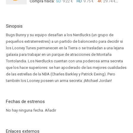
Compra física:
SD
9.22 €
HD
9.75 €
4K
29.74 €
Sinopsis
Bugs Bunny y su equipo desafían a los Nerdlucks (un grupo de
pequeños extraterrestres) a un partido de baloncesto para decidir si
los Looney Tunes permanecen en la Tierra o se trasladan a una lejana
galaxia para trabajar en un parque de atracciones de Montaña
Tontolandia. Los Nerdlucks cuentan con una poderosa arma secreta
que los hace superiores: se han apoderado de las mejores cualidades
de las estrellas de la NBA (Charles Barkley y Patrick Ewing). Pero
también los Looney poseen un arma secreta: ¡Michael Jordan!
Fechas de estrenos
No hay ninguna fecha.
Añadir
Enlaces externos