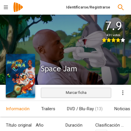
Identificarse/Registrarse
7.9
431 votos
Space Jam
Marcar ficha
Estrenada
Información
Trailers
DVD / Blu-Ray
(13)
Noticias
Título original
Año
Duración
Clasificación por edades