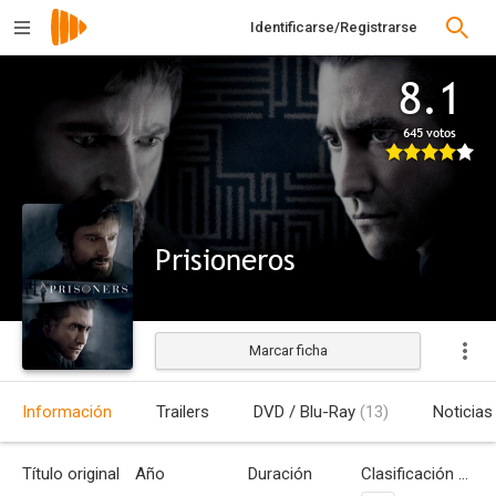
Identificarse/Registrarse
8.1
645 votos
Prisioneros
Marcar ficha
Estrenada
Información
Trailers
DVD / Blu-Ray
(13)
Noticias
Título original
Año
Duración
Clasificación por edades