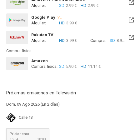
Alquiler:
SD
2.99 €
HD
2.99 €
Google Play
VE
Alquiler:
HD
3.99 €
Rakuten TV
Alquiler:
HD
3.99 €
Compra:
SD
8.99 €
HD
8
Compra física
Amazon
Compra física:
SD
5.90 €
HD
11.14 €
Próximas emisiones en Televisión
Dom, 09 Ago 2026 (En 2 días)
Calle 13
Prisioneros
15:34
18:03