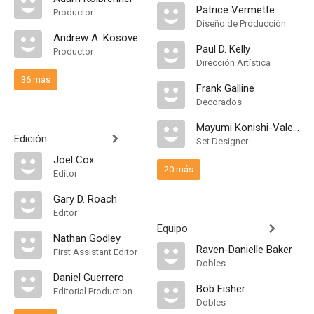
Patrice Vermette
Productor
Diseño de Producción
Andrew A. Kosove
Paul D. Kelly
Productor
Dirección Artística
36 más
Frank Galline
Decorados
Mayumi Konishi-Valentine
Edición
Set Designer
Joel Cox
20 más
Editor
Gary D. Roach
Editor
Equipo
Nathan Godley
Raven-Danielle Baker
First Assistant Editor
Dobles
Daniel Guerrero
Bob Fisher
Editorial Production Assistant
Dobles