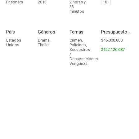
Prisoners
2013
2 horas y
16+
33
minutos
País
Géneros
Temas
Presupuesto - Ingresos
Estados
Drama
,
Crimen
,
$46.000.000
Unidos
Thriller
Policíaco
,
-
Secuestros
$122.126.687
/
Desapariciones
,
Venganza