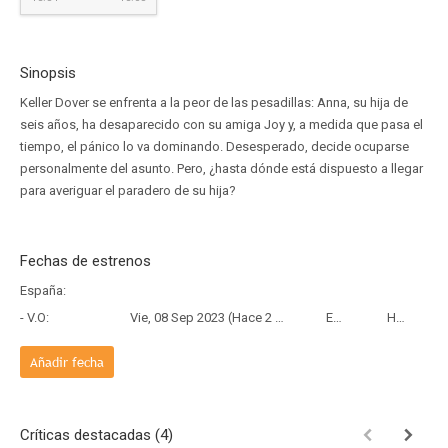
Sinopsis
Keller Dover se enfrenta a la peor de las pesadillas: Anna, su hija de
seis años, ha desaparecido con su amiga Joy y, a medida que pasa el
tiempo, el pánico lo va dominando. Desesperado, decide ocuparse
personalmente del asunto. Pero, ¿hasta dónde está dispuesto a llegar
para averiguar el paradero de su hija?
Fechas de estrenos
España:
- V.O:
Vie, 08 Sep 2023 (Hace 2 años y 10 meses)
Estreno
HBO
Añadir fecha
Críticas destacadas (4)