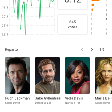
8
7
1413
6
5
2013
4
645
3
2614
votos
2
1
3215
Reparto
Hugh Jackman
Jake Gyllenhaal
Viola Davis
Maria Bell
Keller Dover
Detective Loki
Nancy Birch
Grace Dover