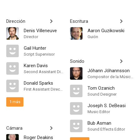
Dirección
Escritura
Denis Villeneuve
Aaron Guzikowski
Director
Guión
Gail Hunter
Script Supervisor
Sonido
Karen Davis
Jóhann Jóhannsson
Second Assistant Director
Compositor de la Música Original
Donald Sparks
Tom Ozanich
First Assistant Director
Sound Designer
1 más
Joseph S. DeBeasi
Music Editor
Bub Asman
Cámara
Sound Effects Editor
Roger Deakins