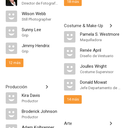
18 más
Director de Fotografía, Camera Operator
Wilson Webb
Still Photographer
Costume & Make-Up
Sunny Lee
Pamela S. Westmore
Grip
Maquilladora
Jimmy Hendrix
Renée April
Grip
Diseño de Vestuario
12 más
Joulles Wright
Costume Supervisor
Donald Mowat
Producción
Jefe Departamento de Maquillaje
Kira Davis
14 más
Productor
Broderick Johnson
Productor
Arte
Adam Kolbrenner