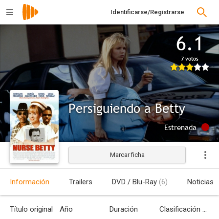
Identificarse/Registrarse
6.1
7 votos
Persiguiendo a Betty
Estrenada
Marcar ficha
Información
Trailers
DVD / Blu-Ray
(6)
Noticias
Título original
Año
Duración
Clasificación por edades