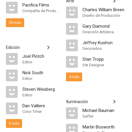
Arte
Pacifica Films
Charles William Breen
Compañía de Produccion
Diseño de Producción
20 más
Gary Diamond
Dirección Artística
Jeffrey Kushon
Edición
Decorados
Joel Plotch
Stan Tropp
Editor
Set Designer
Nick South
4 más
Editor
Steven Weisberg
Editor
Iluminación
Dan Valliere
Michael Bauman
Color Timer
Gaffer
3 más
Martin Bosworth