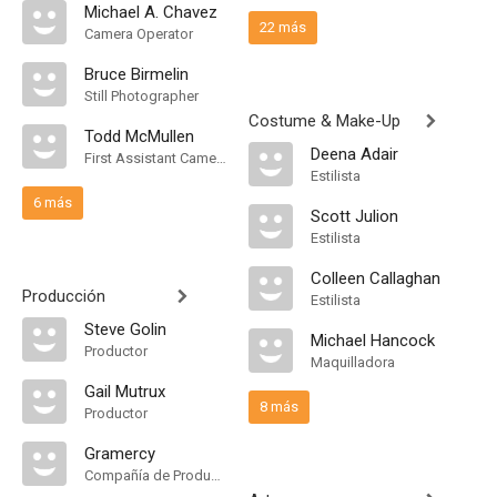
Michael A. Chavez
22 más
Camera Operator
Bruce Birmelin
Still Photographer
Costume & Make-Up
Todd McMullen
Deena Adair
First Assistant Camera
Estilista
6 más
Scott Julion
Estilista
Colleen Callaghan
Producción
Estilista
Steve Golin
Michael Hancock
Productor
Maquilladora
Gail Mutrux
8 más
Productor
Gramercy
Compañía de Produccion