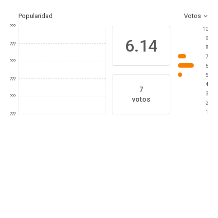
Popularidad
Votos
???
10
9
6.14
???
8
7
???
6
5
???
4
7
3
???
votos
2
1
???