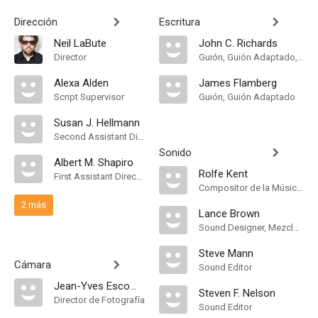
Dirección
Escritura
Neil LaBute
John C. Richards
Director
Guión, Guión Adaptado, Historia
Alexa Alden
James Flamberg
Script Supervisor
Guión, Guión Adaptado
Susan J. Hellmann
Second Assistant Director
Sonido
Albert M. Shapiro
Rolfe Kent
First Assistant Director
Compositor de la Música Original
2 más
Lance Brown
Sound Designer, Mezclador de Re-Grabación de Sonido
Steve Mann
Cámara
Sound Editor
Jean-Yves Escoffier
Steven F. Nelson
Director de Fotografía
Sound Editor