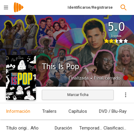
Identificarse/Registrarse
5.0
3 votos
This Is Pop
Finalizada • Final cerrado
Marcar ficha
Información
Trailers
Capítulos
DVD / Blu-Ray
Título original
Año
Duración
Temporadas
Clasificación por edades