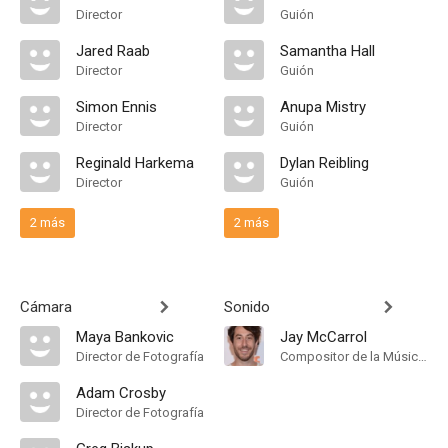
Director
Guión
Jared Raab
Samantha Hall
Director
Guión
Simon Ennis
Anupa Mistry
Director
Guión
Reginald Harkema
Dylan Reibling
Director
Guión
2 más
2 más
Cámara
Sonido
Maya Bankovic
Jay McCarrol
Director de Fotografía
Compositor de la Música Original
Adam Crosby
Director de Fotografía