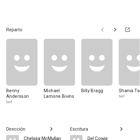
Reparto
Benny
Michael
Billy Bragg
Shania T
Andersson
Lamone Bivins
Self
Self
Dirección
Escritura
Chelsea McMullan
Del Cowie