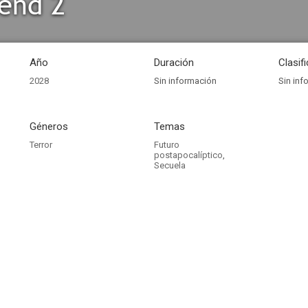
end 2
Año
Duración
Clasif
2028
Sin información
Sin inf
Géneros
Temas
Terror
Futuro
postapocalíptico
,
Secuela