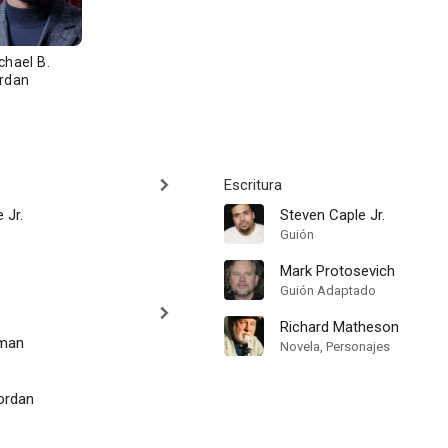
chael B.
rdan
Escritura
 Jr.
Steven Caple Jr.
Guión
Mark Protosevich
Guión Adaptado
Richard Matheson
sman
Novela, Personajes
ordan