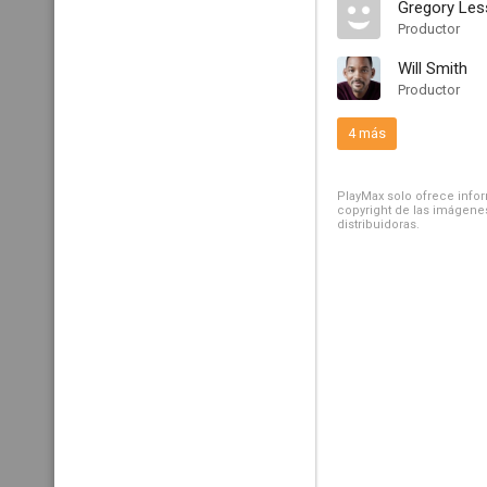
Gregory Le
Productor
Will Smith
Productor
4 más
PlayMax solo ofrece inform
copyright de las imágenes
distribuidoras.