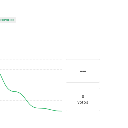
--
0
votos