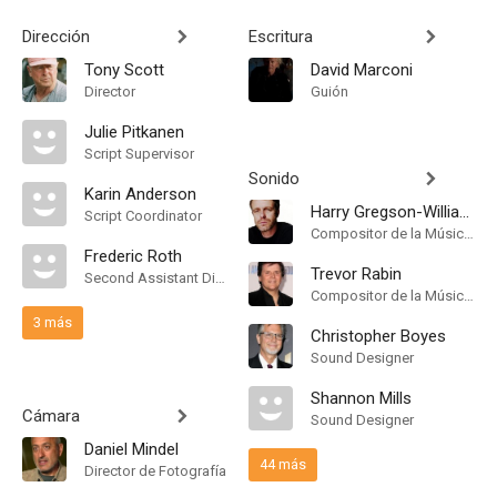
Dirección
Escritura
Tony Scott
David Marconi
Director
Guión
Julie Pitkanen
Script Supervisor
Sonido
Karin Anderson
Harry Gregson-Williams
Script Coordinator
Compositor de la Música Original
Frederic Roth
Trevor Rabin
Second Assistant Director
Compositor de la Música Original
3 más
Christopher Boyes
Sound Designer
Shannon Mills
Cámara
Sound Designer
Daniel Mindel
44 más
Director de Fotografía