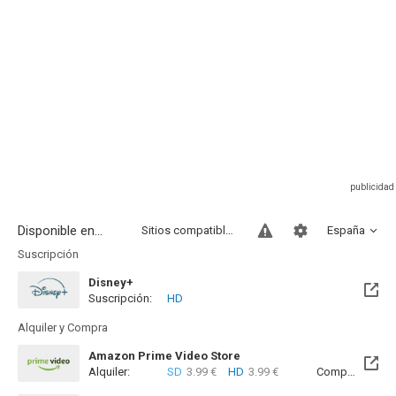
Disponible en...
Sitios compatibles
España
Suscripción
Disney+
Suscripción:
HD
Alquiler y Compra
Amazon Prime Video Store
Alquiler:
SD
3.99 €
HD
3.99 €
Compra:
SD
4