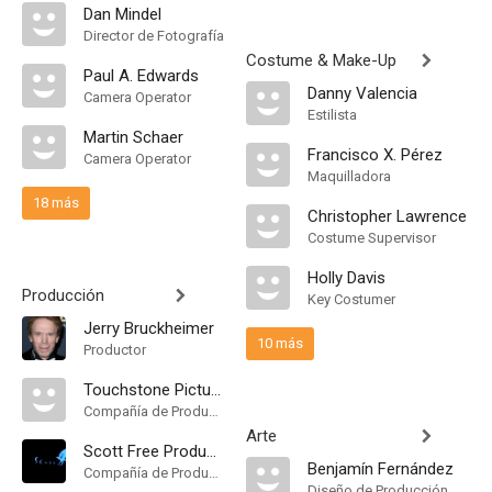
Dan Mindel
Director de Fotografía
Costume & Make-Up
Paul A. Edwards
Danny Valencia
Camera Operator
Estilista
Martin Schaer
Francisco X. Pérez
Camera Operator
Maquilladora
18 más
Christopher Lawrence
Costume Supervisor
Holly Davis
Producción
Key Costumer
Jerry Bruckheimer
10 más
Productor
Touchstone Pictures
Compañía de Produccion
Arte
Scott Free Productions
Benjamín Fernández
Compañía de Produccion
Diseño de Producción