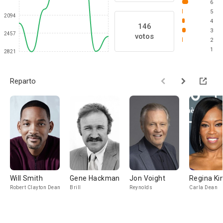
6
5
2094
4
146
3
2457
votos
2
1
2821
Reparto
Will Smith
Gene Hackman
Jon Voight
Regina Ki
Robert Clayton Dean
Brill
Reynolds
Carla Dean