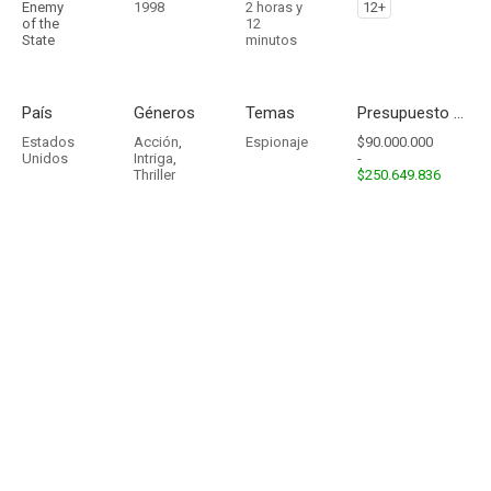
Enemy
1998
2 horas y
12+
of the
12
State
minutos
País
Géneros
Temas
Presupuesto - Ingresos
Estados
Acción
,
Espionaje
$90.000.000
Unidos
Intriga
,
-
Thriller
$250.649.836