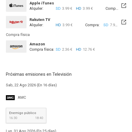
Apple iTunes
Alquiler:
SD
3.99 €
HD
3.99 €
Compra:
SD
7
Rakuten TV
Alquiler:
HD
3.99 €
Compra:
SD
7.99 €
HD
8
Compra física
Amazon
Compra física:
SD
2.36 €
HD
12.76 €
Próximas emisiones en Televisión
Sab, 22 Ago 2026 (En 16 días)
AMC
Enemigo público
16:30
18:40
Lun, 31 Ago 2026 (En 25 días)