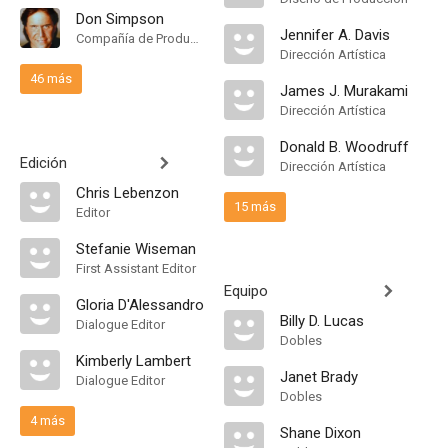
Don Simpson
Jennifer A. Davis
Compañía de Produccion
Dirección Artística
46 más
James J. Murakami
Dirección Artística
Donald B. Woodruff
Edición
Dirección Artística
Chris Lebenzon
15 más
Editor
Stefanie Wiseman
First Assistant Editor
Equipo
Gloria D'Alessandro
Billy D. Lucas
Dialogue Editor
Dobles
Kimberly Lambert
Janet Brady
Dialogue Editor
Dobles
4 más
Shane Dixon