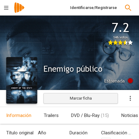
Identificarse/Registrarse
7.2
146 votos
Enemigo público
Estrenada
Marcar ficha
Información
Trailers
DVD / Blu-Ray
(15)
Noticias
Título original
Año
Duración
Clasificación por edades