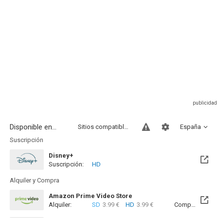
Disponible en...
Sitios compatibles
España
Suscripción
Disney+
Suscripción:
HD
Alquiler y Compra
Amazon Prime Video Store
Alquiler:
SD
3.99 €
HD
3.99 €
Compra:
SD
8