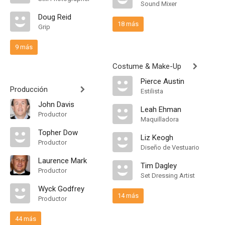
Sound Mixer
Doug Reid
18 más
Grip
9 más
Costume & Make-Up
Pierce Austin
Producción
Estilista
John Davis
Leah Ehman
Productor
Maquilladora
Topher Dow
Liz Keogh
Productor
Diseño de Vestuario
Laurence Mark
Tim Dagley
Productor
Set Dressing Artist
Wyck Godfrey
14 más
Productor
44 más