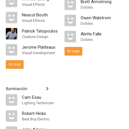
Brett Armstrong
Visual Effects
Dobles
Neacol Booth
Owen Walstrom
Visual Effects
Dobles
Patrick Tatopoulos
Alette Falle
Creature Design
Dobles
Jerome Platteaux
61 más
Visual Development
30 más
Iluminación
Cam Esau
Lighting Technician
Robert Hicks
Best Boy Electric