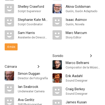
Shelley Crawford
Akiva Goldsman
Script Supervisor
Guión, Guión Adaptado
Stephanie Kate Mitchell
Isaac Asimov
Script Coordinator
Guión, Novela
Sam Harris
Marc Marcum
Asistente de Dirección
Story Editor
4 más
Sonido
Marco Beltrami
Cámara
Compositor de la Música Original
Simon Duggan
Erik Aadahl
Director de Fotografía
Sound Designer
Ian Seabrook
Craig Berkey
Underwater Camera
Sound Designer
Ava Gerlitz
James Kusan
Still Photographer