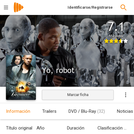
Identificarse/Registrarse
7.1
552 votos
Yo, robot
Marcar ficha
Estrenada
Información
Trailers
DVD / Blu-Ray
(32)
Noticias
Título original
Año
Duración
Clasificación por edades