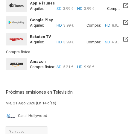
Apple iTunes
Alquiler:
SD
3.99 €
HD
3.99 €
Compra:
SD
8
Google Play
Alquiler:
HD
3.99 €
Compra:
HD
8.99 €
Rakuten TV
Alquiler:
HD
3.99 €
Compra:
SD
4.99 €
HD
4
Compra física
Amazon
Compra física:
SD
5.21 €
HD
9.98 €
Próximas emisiones en Televisión
Vie, 21 Ago 2026 (En 14 días)
Canal Hollywood
Yo, robot