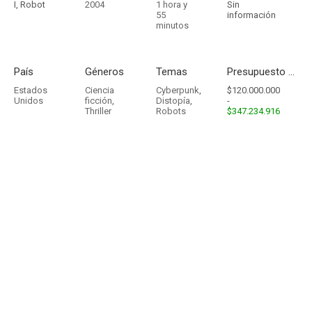
I, Robot
2004
1 hora y
Sin
55
información
minutos
País
Géneros
Temas
Presupuesto - Ingresos
Estados
Ciencia
Cyberpunk
,
$120.000.000
Unidos
ficción
,
Distopía
,
-
Thriller
Robots
$347.234.916