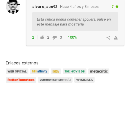
alvaro_atm92
Hace 4 años y 8 meses
7
Esta crítica podría contener spoilers, pulse en
este mensaje para mostrarla
2
2
0
100%
Ver respuestas
Enlaces externos