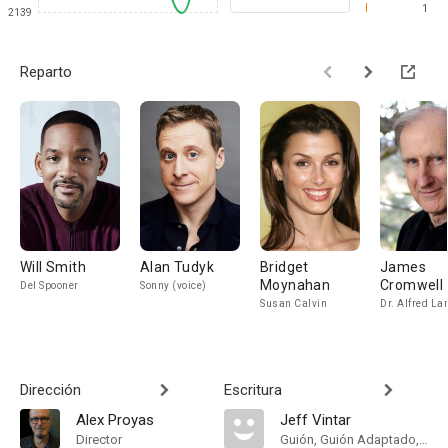
1
2139
Reparto
Will Smith
Alan Tudyk
Bridget
James
Moynahan
Cromwell
Del Spooner
Sonny (voice)
Susan Calvin
Dr. Alfred La
Dirección
Escritura
Alex Proyas
Jeff Vintar
Director
Guión, Guión Adaptado, Screenstory