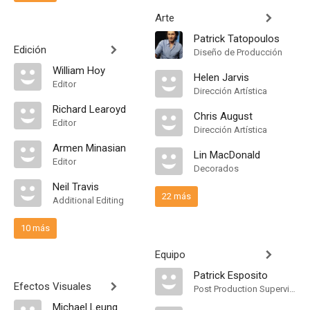
Arte
Patrick Tatopoulos
Edición
Diseño de Producción
William Hoy
Helen Jarvis
Editor
Dirección Artística
Richard Learoyd
Chris August
Editor
Dirección Artística
Armen Minasian
Lin MacDonald
Editor
Decorados
Neil Travis
22 más
Additional Editing
10 más
Equipo
Patrick Esposito
Efectos Visuales
Post Production Supervisor
Michael Leung