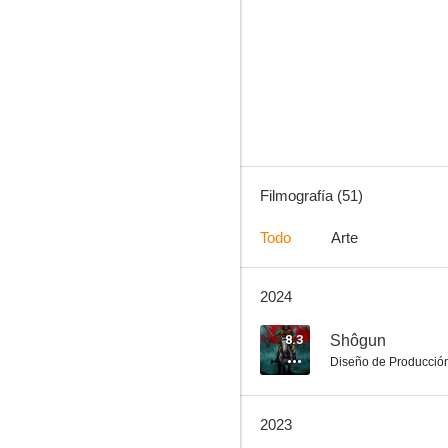
El origen del planeta de los simios
7.2
Filmografía (51)
Todo
Arte
2024
X-Men 2
7.0
8.3
Shôgun
Diseño de Producció
2023