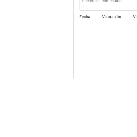
Fecha
Valoración
V
El juramento
6.5
La gran muralla
6.4