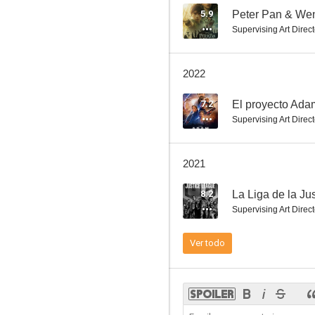
5.9
Peter Pan & We
Supervising Art Direct
Percy Jackson y el mar de los monstruos
2022
6.9
7.2
El proyecto Ada
Supervising Art Direct
2021
8.2
La Liga de la Ju
Supervising Art Direct
X-Men: La decisión final
Ver todo
6.6