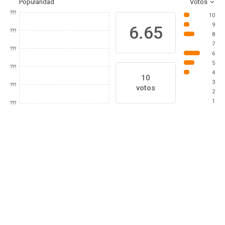
Popularidad
Votos
???
10
9
6.65
???
8
7
???
6
5
???
4
10
3
???
votos
2
1
???