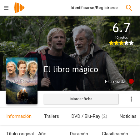
Identificarse/Registrarse
6.7
10 votos
El libro mágico
Estrenada
Marcar ficha
Información
Trailers
DVD / Blu-Ray
(2)
Noticias
Título original
Año
Duración
Clasificación por edades