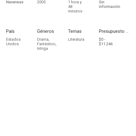
Neverwas
2005
1 hora y
Sin
48
información
minutos
País
Géneros
Temas
Presupuesto - Ingresos
Estados
Drama
,
Literatura
$0 -
Unidos
Fantástico
,
$11.246
Intriga