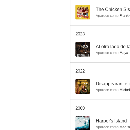
--
The Chicken Sis
Aparece como
Frankie
Blood Ties: Hijos de la noche
2023
--
3.5
Al otro lado de l
Aparece como
Maya
2022
--
Disappearance i
Aparece como
Michel
Tipline Mysteries: Dial 1 for Murder
--
2009
7.6
Harper's Island
Aparece como
Madiso