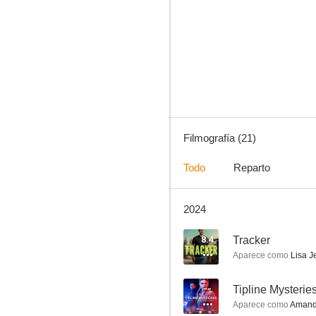
Ella es el chico
7.4
Filmografía (21)
Todo
Reparto
2024
La zona muerta
6.3
8.4
Tracker
Aparece como
Lisa J
--
Tipline Mysteries
Aparece como
Aman