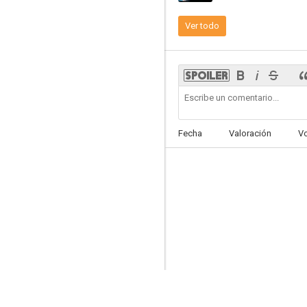
Ver todo
Murder in a Small Town
--
Fecha
Valoración
V
Sueño sin retorno