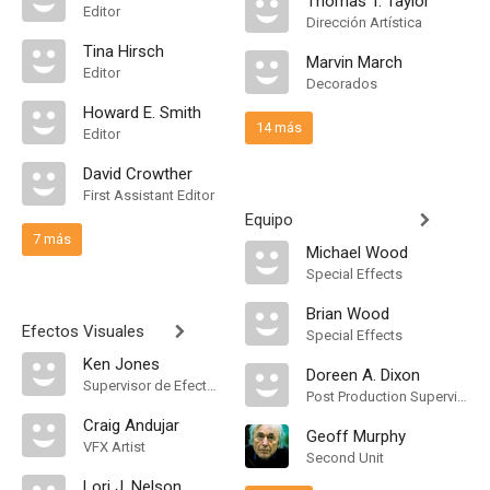
Thomas T. Taylor
Editor
Dirección Artística
Tina Hirsch
Marvin March
Editor
Decorados
Howard E. Smith
14 más
Editor
David Crowther
First Assistant Editor
Equipo
7 más
Michael Wood
Special Effects
Brian Wood
Efectos Visuales
Special Effects
Ken Jones
Doreen A. Dixon
Supervisor de Efectos Visuales
Post Production Supervisor
Craig Andujar
Geoff Murphy
VFX Artist
Second Unit
Lori J. Nelson