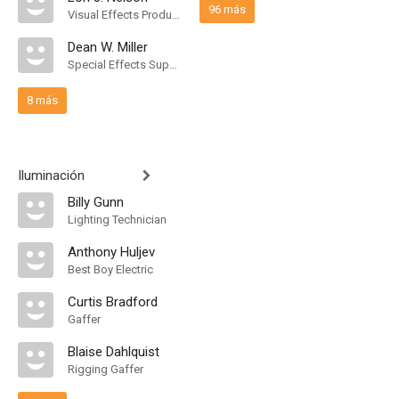
96 más
Visual Effects Producer
Dean W. Miller
Special Effects Supervisor
8 más
Iluminación
Billy Gunn
Lighting Technician
Anthony Huljev
Best Boy Electric
Curtis Bradford
Gaffer
Blaise Dahlquist
Rigging Gaffer