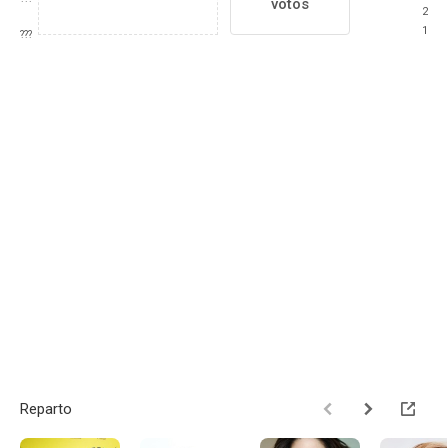
votos
2
1
???
Reparto