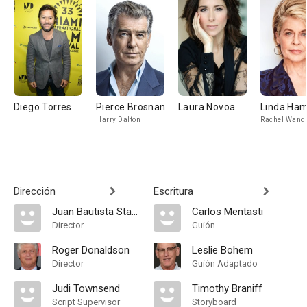
Diego Torres
Pierce Brosnan
Laura Novoa
Linda Ham
Harry Dalton
Rachel Wand
Dirección
Escritura
Juan Bautista Stagnaro
Carlos Mentasti
Director
Guión
Roger Donaldson
Leslie Bohem
Director
Guión Adaptado
Judi Townsend
Timothy Braniff
Script Supervisor
Storyboard