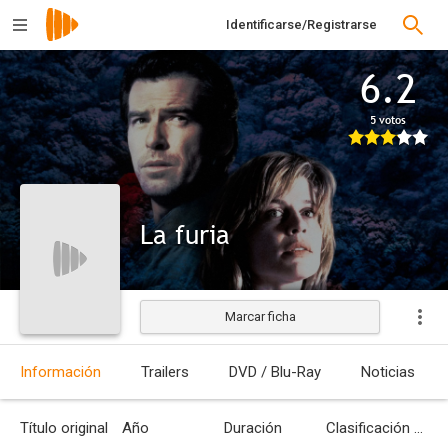
Identificarse/Registrarse
6.2
5 votos
La furia
Marcar ficha
Estrenada
Información
Trailers
DVD / Blu-Ray
Noticias
Título original
Año
Duración
Clasificación por edades