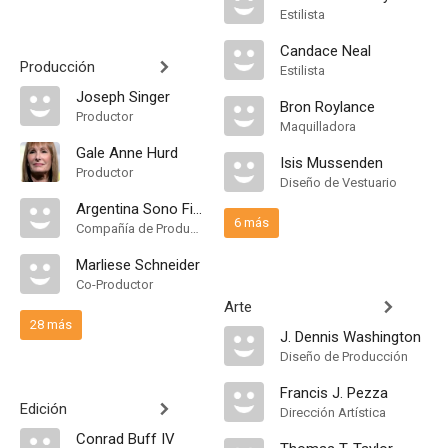
Estilista
Candace Neal
Producción
Estilista
Joseph Singer
Bron Roylance
Productor
Maquilladora
Gale Anne Hurd
Isis Mussenden
Productor
Diseño de Vestuario
Argentina Sono Film
6 más
Compañía de Produccion
Marliese Schneider
Co-Productor
Arte
28 más
J. Dennis Washington
Diseño de Producción
Francis J. Pezza
Edición
Dirección Artística
Conrad Buff IV