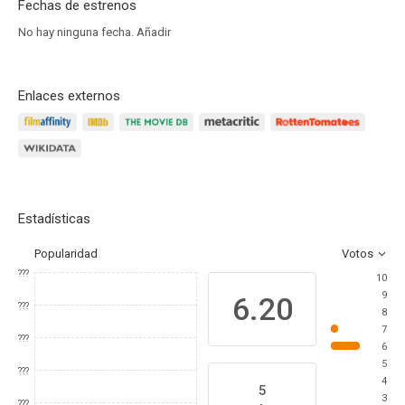
Fechas de estrenos
No hay ninguna fecha.
Añadir
Enlaces externos
Estadísticas
Popularidad
Votos
???
10
9
6.20
???
8
7
???
6
5
???
4
5
3
???