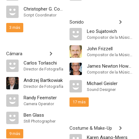
Christopher G. Cowen
Script Coordinator
Sonido
3 más
Leo Sujatovich
Compositor de la Música Original
John Frizzell
Cámara
Compositor de la Música Original
Carlos Torlaschi
James Newton Howard
Director de Fotografía
Compositor de la Música Original
Andrzej Bartkowiak
Michael Geisler
Director de Fotografía
Sound Designer
Randy Feemster
17 más
Camera Operator
Ben Glass
Still Photographer
Costume & Make-Up
9 más
Karen Asano-Myers