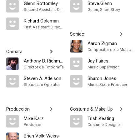
Glenn Bottomley
Steve Glenn
Second Assistant Director
Guión, Short Story
Richard Coleman
First Assistant Director
Sonido
Aaron Zigman
Compositor de la Música Original
Cámara
Anthony B. Richmond
Jay Faires
Director de Fotografía
Music Supervisor
Steven A. Adelson
Sharon Jones
Steadicam Operator
Music Score Producer
Producción
Costume & Make-Up
Mike Karz
Trish Keating
Productor
Costume Designer
Brian Volk-Weiss