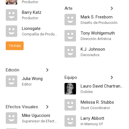
Productor
Arte
Barry Katz
Mark S. Freeborn
Productor
Diseño de Producción
Lionsgate
Tony Wohlgemuth
Compañía de Produccion
Dirección Artística
14 más
K.J. Johnson
Decorados
Edición
Equipo
Julia Wong
Editor
Lauro David Chartrand-DelValle
Dobles
Melissa R. Stubbs
Efectos Visuales
Stunt Coordinator
Mike Uguccioni
Larry Abbott
Supervisor de Efectos Visuales
In Memory Of