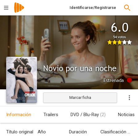
Identificarse/Registrarse
6.0
54 votos
Novio por una noche
Estrenada
Marcar ficha
Información
Trailers
DVD / Blu-Ray
(2)
Noticias
Título original
Año
Duración
Clasificación por edades