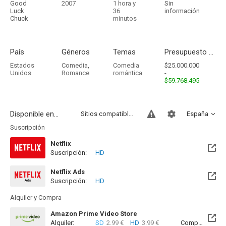
Good
2007
1 hora y
Sin
Luck
36
información
Chuck
minutos
País
Géneros
Temas
Presupuesto - Ingresos
Estados
Comedia
,
Comedia
$25.000.000
Unidos
Romance
romántica
-
$59.768.495
Disponible en...
Sitios compatibles
España
Suscripción
Netflix
Suscripción:
HD
Netflix Ads
Suscripción:
HD
Alquiler y Compra
Amazon Prime Video Store
Alquiler:
SD
2.99 €
HD
3.99 €
Compra:
SD
7