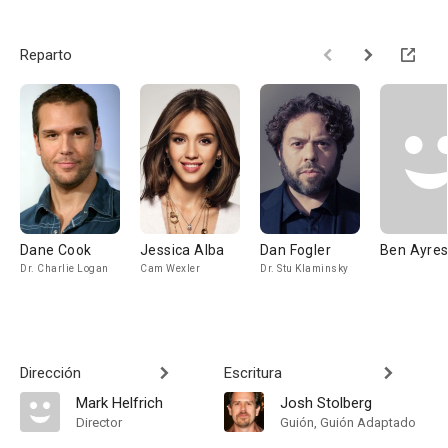
Reparto
Dane Cook
Jessica Alba
Dan Fogler
Ben Ayre
Dr. Charlie Logan
Cam Wexler
Dr. Stu Klaminsky
Dirección
Escritura
Mark Helfrich
Josh Stolberg
Director
Guión, Guión Adaptado