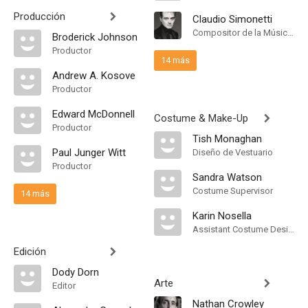
Producción
Claudio Simonetti
Compositor de la Música Original
Broderick Johnson
Productor
14 más
Andrew A. Kosove
Productor
Edward McDonnell
Costume & Make-Up
Productor
Tish Monaghan
Paul Junger Witt
Diseño de Vestuario
Productor
Sandra Watson
Costume Supervisor
14 más
Karin Nosella
Assistant Costume Designer
Edición
Dody Dorn
Arte
Editor
Nathan Crowley