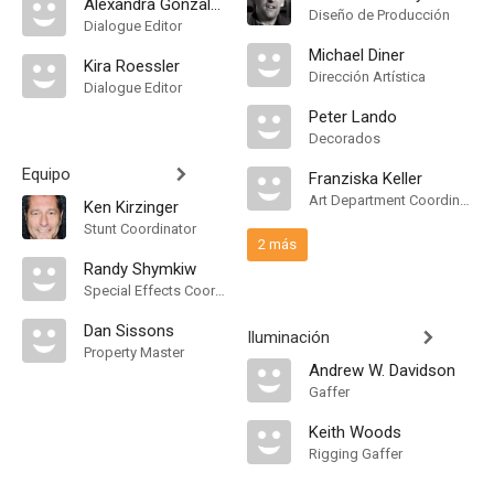
Alexandra Gonzales
Diseño de Producción
Dialogue Editor
Michael Diner
Kira Roessler
Dirección Artística
Dialogue Editor
Peter Lando
Decorados
Equipo
Franziska Keller
Art Department Coordinator
Ken Kirzinger
Stunt Coordinator
2 más
Randy Shymkiw
Special Effects Coordinator
Dan Sissons
Iluminación
Property Master
Andrew W. Davidson
Gaffer
Keith Woods
Rigging Gaffer