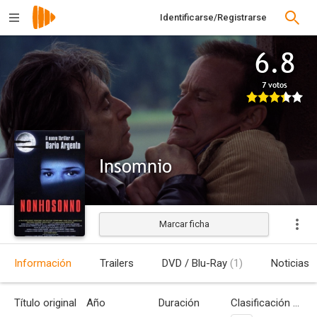
Identificarse/Registrarse
6.8
7 votos
Insomnio
Marcar ficha
Estrenada
Información
Trailers
DVD / Blu-Ray
(1)
Noticias
Título original
Año
Duración
Clasificación por edades