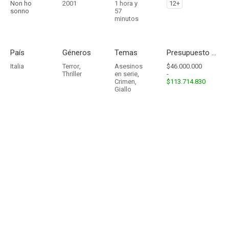
Non ho
2001
1 hora y
12+
sonno
57
minutos
País
Géneros
Temas
Presupuesto - Ingresos
Italia
Terror
,
Asesinos
$46.000.000
Thriller
en serie
,
-
Crimen
,
$113.714.830
Giallo