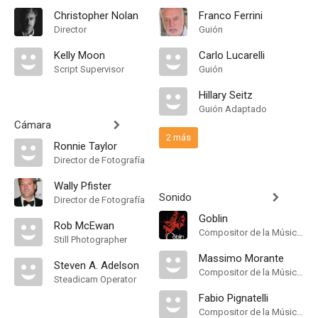
Christopher Nolan
Franco Ferrini
Director
Guión
Kelly Moon
Carlo Lucarelli
Script Supervisor
Guión
Hillary Seitz
Guión Adaptado
Cámara
2 más
Ronnie Taylor
Director de Fotografía
Wally Pfister
Sonido
Director de Fotografía
Goblin
Rob McEwan
Compositor de la Música Original
Still Photographer
Massimo Morante
Steven A. Adelson
Compositor de la Música Original
Steadicam Operator
Fabio Pignatelli
Compositor de la Música Original