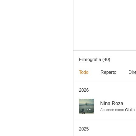
Cover Boy: La última revolución
6.2
Filmografía (40)
Todo
Reparto
Dir
2026
Pasolini
5.3
--
Nina Roza
Aparece como
Giulia
2025