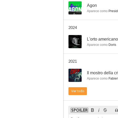
--
Agon
Aparece como
Presid
El Coyote: El tribunal del Coyote
2024
--
--
L'orto americano
Aparece como
Doris
2021
--
Il mostro della cr
Aparece como
Fabie
Agon
Ver todo
--