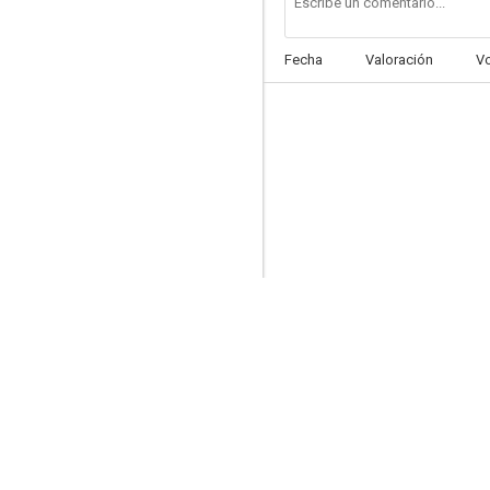
Fecha
Valoración
V
Il mostro della cripta
--
Gli asteroidi
--