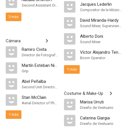
Jacques Lederlin
Second Assistant Director
Compositor de la Música Original, Música
3 más
David Miranda-Hardy
Sound Mixer, Supervising Sound Editor
Alberto Doni
Cámara
Sound Mixer
Ramiro Civita
Víctor Alejandro Tendler
Director de Fotografía, Camera Operator
Boom Operator
Martín Esteban Nico
1 más
Grip
Abel Peñalba
Second Unit Director of Photography
Costume & Make-Up
Stan McClain
Marisa Urruti
Aerial Director of Photography
Diseño de Vestuario
1 más
Caterina Giargia
Diseño de Vestuario