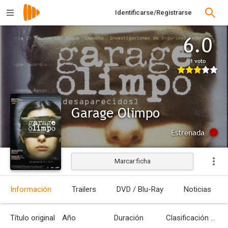
Identificarse/Registrarse
6.0
1 voto
Garage Olimpo
Estrenada
Marcar ficha
Información
Trailers
DVD / Blu-Ray
Noticias
Título original
Año
Duración
Clasificación por edades