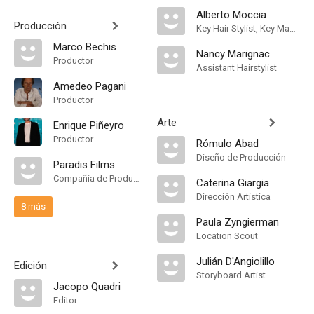
Alberto Moccia
Producción
Key Hair Stylist, Key Makeup Artist
Marco Bechis
Nancy Marignac
Productor
Assistant Hairstylist
Amedeo Pagani
Productor
Arte
Enrique Piñeyro
Productor
Rómulo Abad
Diseño de Producción
Paradis Films
Compañía de Produccion
Caterina Giargia
Dirección Artística
8 más
Paula Zyngierman
Location Scout
Julián D'Angiolillo
Edición
Storyboard Artist
Jacopo Quadri
Editor