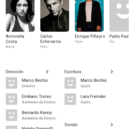
Antonella
Carlos
Enrique Piñeyro
Pablo Ra
Costa
Echevarría
Tigre
Tex
Maria
Felix
Dirección
Escritura
Marco Bechis
Marco Bechis
Director
Guión
Emiliano Torres
Lara Fremder
Asistente de Dirección
Guión
Bernardo Kenny
Asistente de Dirección, Assistant Director Trainee
Sonido
Natalia Smirnoff