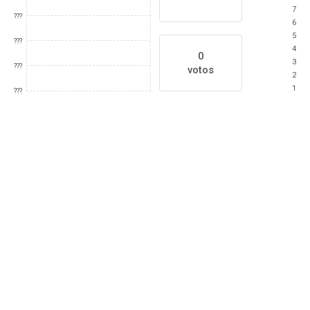
7
???
6
5
???
4
0
3
???
votos
2
1
???