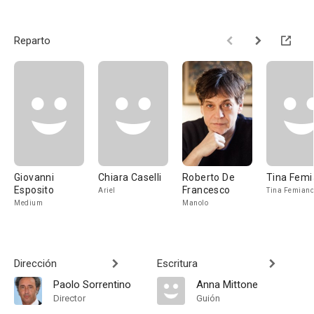
Reparto
Giovanni
Chiara Caselli
Roberto De
Tina Fem
Esposito
Francesco
Ariel
Tina Femiano
Medium
Manolo
Dirección
Escritura
Paolo Sorrentino
Anna Mittone
Director
Guión