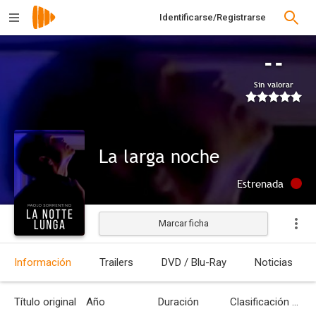
Identificarse/Registrarse
--
Sin valorar
La larga noche
Estrenada
Marcar ficha
Información
Trailers
DVD / Blu-Ray
Noticias
Título original
Año
Duración
Clasificación por edades