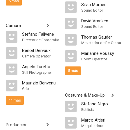
6 más
Silvia Moraes
Sound Editor
David Vranken
Cámara
Sound Editor
Stefano Falivene
Thomas Gauder
Director de Fotografía
Mezclador de Re-Grabación de Sonido
Benoît Dervaux
Marianne Roussy
Camera Operator
Boom Operator
Angelo Turetta
5 más
Still Photographer
Maurizio Benvenuto
Grip
Costume & Make-Up
11 más
Stefano Nigro
Estilista
Marco Altieri
Producción
Maquilladora