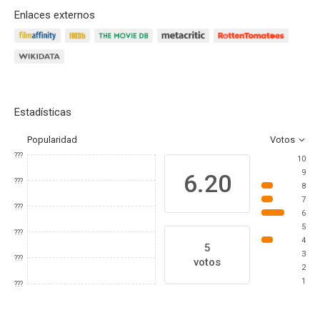
Enlaces externos
Estadísticas
Popularidad
Votos
???
10
9
6.20
???
8
7
???
6
5
???
4
5
3
???
votos
2
1
???