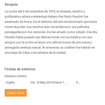
Sinopsis
La noche del 2 de noviembre de 1975, el cineasta, escritor y
polifacetico artista e intelectual italiano Pier Paolo Pasolini fue
asesinado en Roma. Era el símbolo del arte revolucionario que lucha
contra el poder. Sus escritos eran escandalosos; sus películas,
perseguidas por los censores. Era tan amado como odiado. Ese día,
Pasolini había pasado sus últimas horas con su madre y con sus
amigos; por la noche se lanzó a la calle en busca de una nueva y
arriesgada aventura sexual. Al amanecer, su cadáver fue hallado en
una playa de Ostia, a las afueras de la ciudad.
Fechas de estrenos
Estados Unidos:
- Inglés:
Vie, 10 May 2019 (Hace 7 años y 3 meses)
Estreno
Añadir fecha