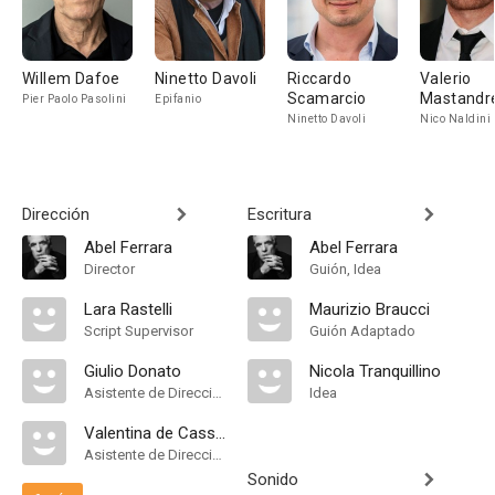
Willem Dafoe
Ninetto Davoli
Riccardo
Valerio
Scamarcio
Mastandr
Pier Paolo Pasolini
Epifanio
Ninetto Davoli
Nico Naldini
Dirección
Escritura
Abel Ferrara
Abel Ferrara
Director
Guión, Idea
Lara Rastelli
Maurizio Braucci
Script Supervisor
Guión Adaptado
Giulio Donato
Nicola Tranquillino
Asistente de Dirección
Idea
Valentina de Cassan
Asistente de Dirección
Sonido