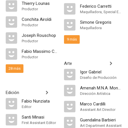
Thierry Lounas
Federico Carretti
Productor
Maquilladora, Special Effects Makeup Artist
Conchita Airoldi
Simone Gregoris
Productor
Maquilladora
Joseph Rouschop
9 más
Productor
Fabio Massimo Cacciatori
Productor
Arte
28 más
Igor Gabriel
Diseño de Producción
Amenah M.N.A. Monem
Edición
Dirección Artística
Fabio Nunziata
Marco Cardilli
Editor
Assistant Art Director
Santi Minasi
Guendalina Barbieri
First Assistant Editor
Art Department Assistant