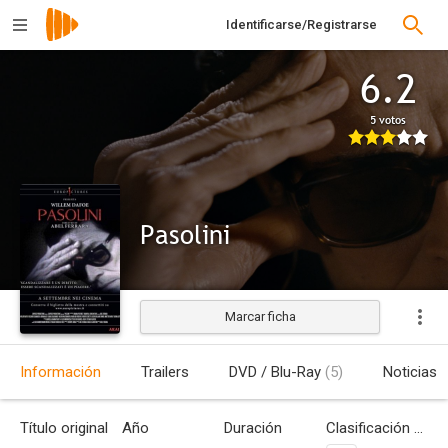
Identificarse/Registrarse
6.2
5 votos
Pasolini
Marcar ficha
Estrenada
Información
Trailers
DVD / Blu-Ray
(5)
Noticias
Título original
Año
Duración
Clasificación por edades