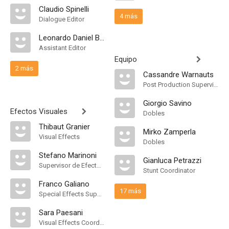
Claudio Spinelli
4 más
Dialogue Editor
Leonardo Daniel Bianchi
Assistant Editor
Equipo
2 más
Cassandre Warnauts
Post Production Supervisor
Giorgio Savino
Efectos Visuales
Dobles
Thibaut Granier
Mirko Zamperla
Visual Effects
Dobles
Stefano Marinoni
Gianluca Petrazzi
Supervisor de Efectos Visuales
Stunt Coordinator
Franco Galiano
17 más
Special Effects Supervisor
Sara Paesani
Visual Effects Coordinator