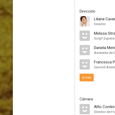
Dirección
Liliana Cava
Director
Melissa Stri
Script Supervi
Daniela Merl
Asistente de 
Francesca P
Second Assist
6 más
Cámara
Alfio Contini
Director de Fo