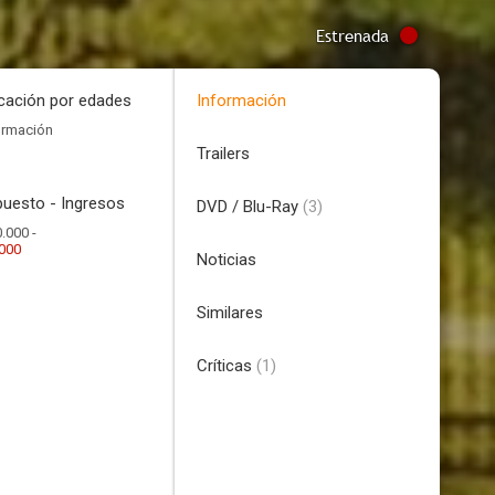
Estrenada
icación por edades
Información
ormación
Trailers
uesto - Ingresos
DVD / Blu-Ray
(3)
.000 -
.000
Noticias
Similares
Críticas
(1)