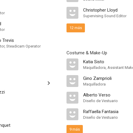
Christopher Lloyd
tor
Supervising Sound Editor
d
12 más
tor
 Trevis
or, Steadicam Operator
Costume & Make-Up
Katia Sisto
Maquilladora, Assistant Make
Gino Zamprioli
Maquilladora
zzi
Alberto Verso
Diseño de Vestuario
Raffaella Fantasia
Diseño de Vestuario
nquet
9 más