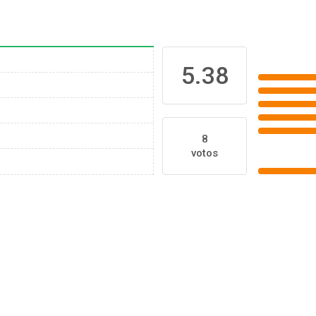
5.38
8
votos