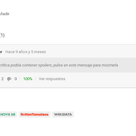
ñadir
(1)
or
Hace 9 años y 5 meses
crítica podría contener spoilers, pulse en este mensaje para mostrarla
2
0
100%
Ver respuestas