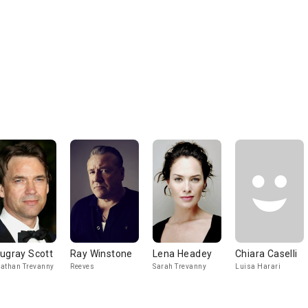
ugray Scott
Ray Winstone
Lena Headey
Chiara Caselli
athan Trevanny
Reeves
Sarah Trevanny
Luisa Harari