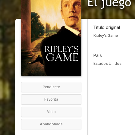
El juego
Título original
Ripley's Game
País
Estados Unidos
Pendiente
Favorita
Vista
Abandonada