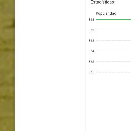
Estadísticas
Popularidad
861
862
863
864
865
866