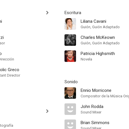
Escritura
ni
Liliana Cavani
Guión, Guión Adaptado
zzi
Charles McKeown
sor
Guión, Guión Adaptado
o
Patricia Highsmith
Dirección
Novela
olic Greco
ant Director
Sonido
Ennio Morricone
Compositor de la Música Orig
John Rodda
Sound Mixer
Brian Simmons
tografía
Sound Mixer