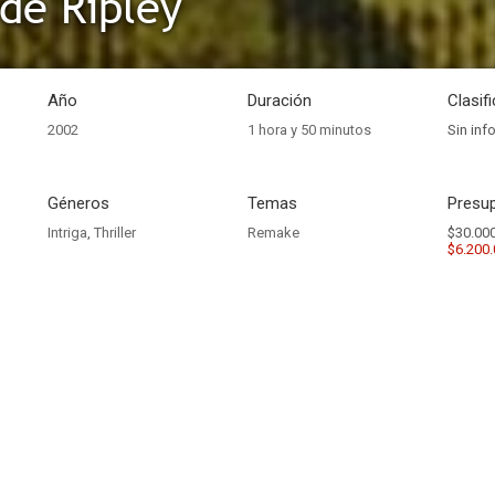
 de Ripley
Año
Duración
Clasif
2002
1 hora y 50 minutos
Sin inf
Géneros
Temas
Presup
Intriga
,
Thriller
Remake
$30.000
$6.200