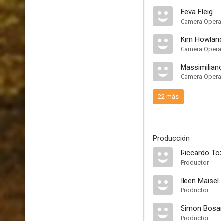
Eeva Fleig
Camera Opera
Kim Howlan
Camera Opera
Massimiliano
Camera Operat
22 más
Producción
Riccardo To
Productor
Ileen Maisel
Productor
Simon Bosa
Productor