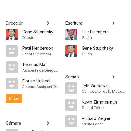
Dirección
Escritura
Gene Stupnitsky
Lee Eisenberg
Director
Guión
Patti Henderson
Gene Stupnitsky
Script Supervisor
Guión
Thomas Ma
Asistente de Dirección
Sonido
Florian Halbedl
Lyle Workman
Second Assistant Director
Compositor de la Música Original
5 más
Kevin Zimmerman
Sound Editor
Richard Ziegler
Cámara
Music Editor