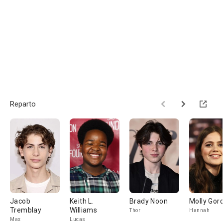
Reparto
Jacob
Keith L.
Brady Noon
Molly Gor
Tremblay
Williams
Thor
Hannah
Max
Lucas