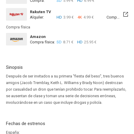
Compra:
SD
5.99 €
HD
6.99 €
Rakuten TV
Alquiler:
HD
3.99 €
4K
4.99 €
Compra:
SD
5
Compra física
Amazon
Compra física:
SD
8.71 €
HD
25.95 €
Sinopsis
Después de ser invitados a su primera "fiesta del beso", tres buenos
amigos (Jacob Tremblay, Keith L. Williams y Brady Noon) destrozan
por casualidad un dron que tenían prohibido tocar. Para reemplazarlo,
se ausentan de clase y toman una serie de decisiones erróneas,
involucrándose en un caso que incluye drogas y policía.
Fechas de estrenos
España: