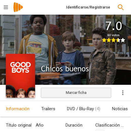
Identificarse/Registrarse
7.0
60 votos
Chicos buenos
Marcar ficha
Estrenada
Información
Trailers
DVD / Blu-Ray
(4)
Noticias
Título original
Año
Duración
Clasificación por edades