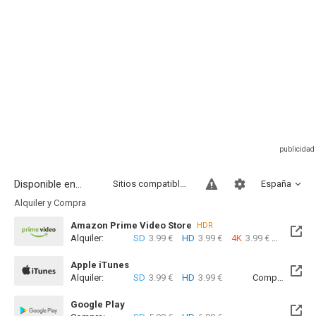
Disponible en...
Sitios compatibles
España
Alquiler y Compra
Amazon Prime Video Store
HDR
Alquiler:
SD
3.99 €
HD
3.99 €
4K
3.99 €
Com
Apple iTunes
Alquiler:
SD
3.99 €
HD
3.99 €
Compra:
SD
5
Google Play