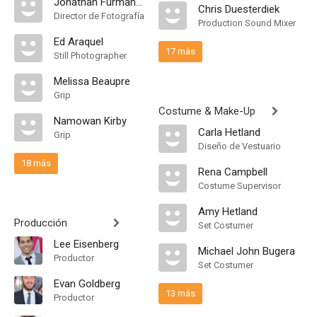
Jonathan Furmanski
Chris Duesterdiek
Director de Fotografía
Production Sound Mixer
Ed Araquel
17 más
Still Photographer
Melissa Beaupre
Grip
Costume & Make-Up
Namowan Kirby
Carla Hetland
Grip
Diseño de Vestuario
18 más
Rena Campbell
Costume Supervisor
Amy Hetland
Producción
Set Costumer
Lee Eisenberg
Michael John Bugera
Productor
Set Costumer
Evan Goldberg
13 más
Productor