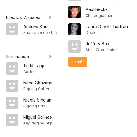
Paul Becker
Choreographer
Efectos Visuales
Andrew Karr
Lauro David Chartrand-DelValle
Supervisor de Efectos Visuales
Dobles
Jeffery Aro
Stunt Coordinator
Iluminación
17 más
Todd Lapp
Gaffer
Nima Ghavami
Rigging Gaffer
Nicole Sinclair
Rigging Grip
Miguel Gelinas
Key Rigging Grip