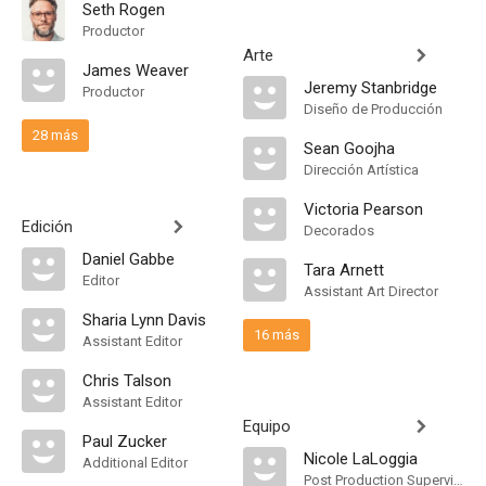
Seth Rogen
Productor
Arte
James Weaver
Jeremy Stanbridge
Productor
Diseño de Producción
28 más
Sean Goojha
Dirección Artística
Victoria Pearson
Edición
Decorados
Daniel Gabbe
Tara Arnett
Editor
Assistant Art Director
Sharia Lynn Davis
16 más
Assistant Editor
Chris Talson
Assistant Editor
Equipo
Paul Zucker
Nicole LaLoggia
Additional Editor
Post Production Supervisor