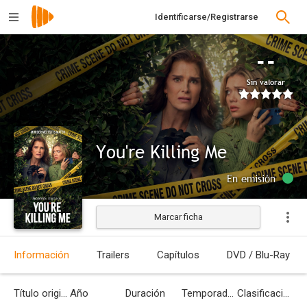
Identificarse/Registrarse
--
Sin valorar
You're Killing Me
En emisión
Marcar ficha
Información
Trailers
Capítulos
DVD / Blu-Ray
Título original
Año
Duración
Temporadas
Clasificación por edades