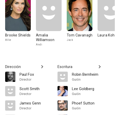
Brooke Shields
Amalia
Tom Cavanagh
Laura Koh
Williamson
Allie
Jack
Andi
Dirección
Escritura
Paul Fox
Robin Bernheim
Director
Guión
Scott Smith
Lee Goldberg
Director
Guión
James Genn
Phoef Sutton
Director
Guión