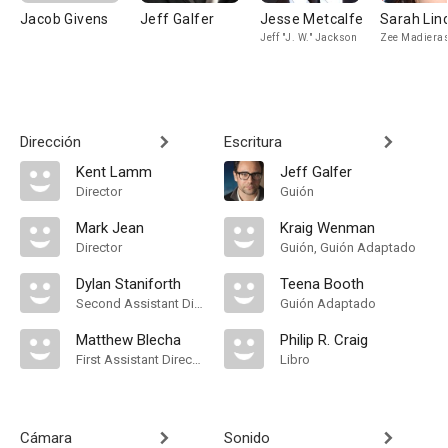
Jacob Givens
Jeff Galfer
Jesse Metcalfe
Sarah Lin
Jeff "J. W." Jackson
Zee Madiera
Dirección
Escritura
Kent Lamm
Jeff Galfer
Director
Guión
Mark Jean
Kraig Wenman
Director
Guión, Guión Adaptado
Dylan Staniforth
Teena Booth
Second Assistant Director
Guión Adaptado
Matthew Blecha
Philip R. Craig
First Assistant Director
Libro
Cámara
Sonido