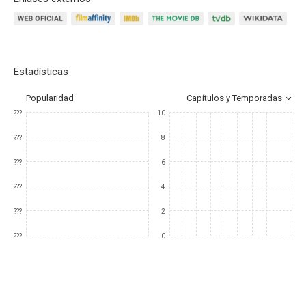
Estadísticas
Popularidad
Capítulos y Temporadas
???
10
???
8
???
6
???
4
???
2
???
0