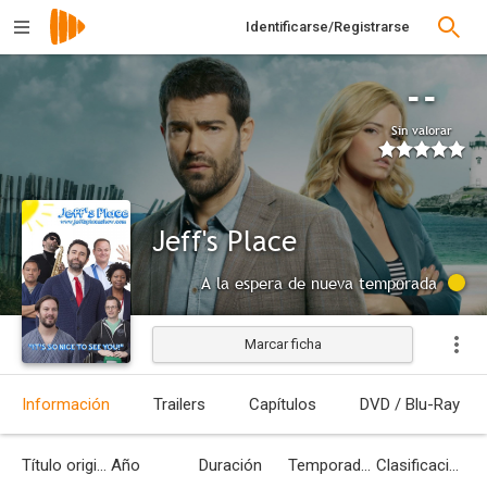
Identificarse/Registrarse
--
Sin valorar
Jeff's Place
A la espera de nueva temporada
Marcar ficha
Información
Trailers
Capítulos
DVD / Blu-Ray
Título original
Año
Duración
Temporadas
Clasificación por edades