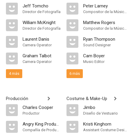
Jeff Tomcho
Peter Larney
Director de Fotografía
Compositor de la Música Original
William McKnight
Matthew Rogers
Director de Fotografía
Compositor de la Música Original
Laurent Danis
Ryan Thompson
Camera Operator
Sound Designer
Graham Talbot
Cam Boyer
Camera Operator
Music Editor
4 más
6 más
Producción
Costume & Make-Up
Charles Cooper
Jimbo
Productor
Diseño de Vestuario
Angry King Productions
Kristi Kinghorn
Compañía de Produccion
Assistant Costume Designer