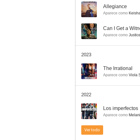
8.5
Allegiance
Aparece como
Keisha
Allegiance
--
Can I Get a Wit
Aparece como
Justic
7.2
2023
8.8
The Irrational
Aparece como
Viola 
2022
Under the Bridge: El asesinato de Reena Virk
7.6
Los imperfectos
6.7
Aparece como
Melan
Ver todo