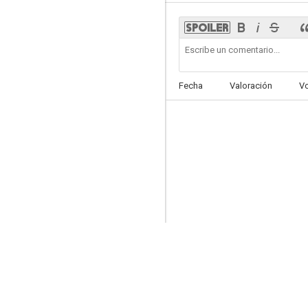
El tren de la Navidad
Fecha
Valoración
V
4.8
A Wish for Christmas
--