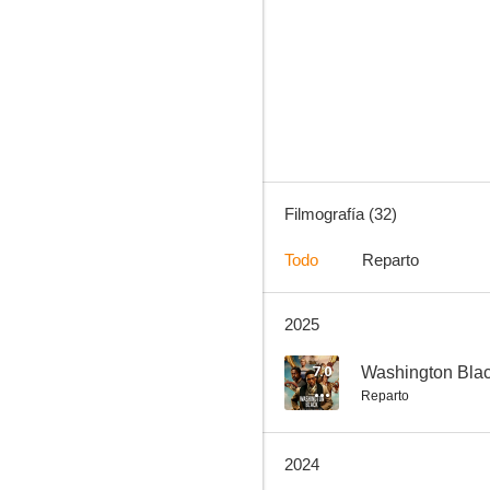
Wayward Pines
6.5
Filmografía (32)
Todo
Reparto
2025
El otro París
8.5
7.0
Washington Bla
Reparto
2024