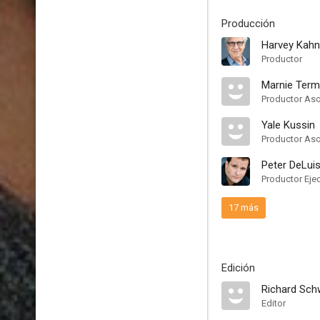
Producción
Harvey Kahn
Productor
Marnie Ter
Productor As
Yale Kussin
Productor Aso
Peter DeLui
Productor Eje
17 más
Edición
Richard Sch
Editor