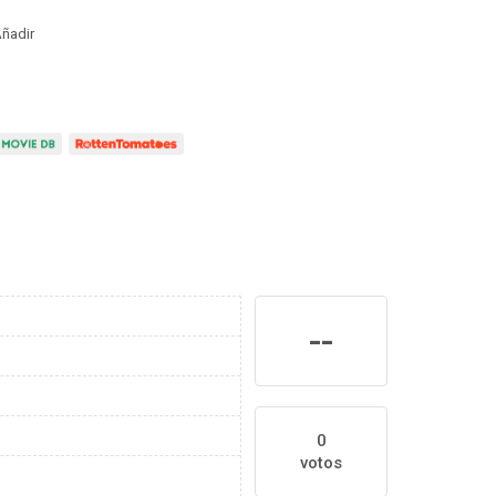
ñadir
--
0
votos