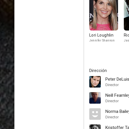
Lori Loughlin
Ri
Jennifer Shannon
Jas
Dirección
Peter DeLui
Director
Neill Fearnle
Director
Norma Baile
Director
Kristoffer T