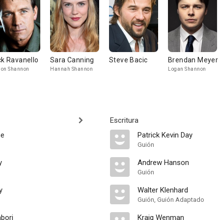
ck Ravanello
Sara Canning
Steve Bacic
Brendan Meyer
on Shannon
Hannah Shannon
Logan Shannon
Escritura
se
Patrick Kevin Day
Guión
y
Andrew Hanson
Guión
y
Walter Klenhard
Guión, Guión Adaptado
abori
Kraig Wenman