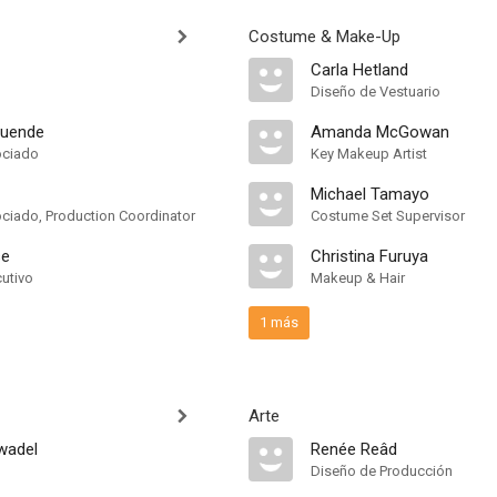
Costume & Make-Up
Carla Hetland
Diseño de Vestuario
muende
Amanda McGowan
ociado
Key Makeup Artist
Michael Tamayo
ciado, Production Coordinator
Costume Set Supervisor
se
Christina Furuya
cutivo
Makeup & Hair
1 más
Arte
wadel
Renée Reâd
Diseño de Producción