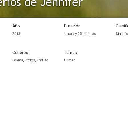
erios de Jennifer
Año
Duración
Clasif
2013
1 hora y 25 minutos
Sin inf
Géneros
Temas
Drama
,
Intriga
,
Thriller
Crimen