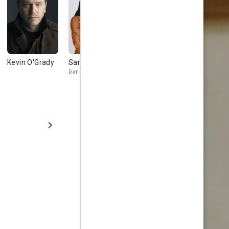
Kevin O'Grady
Sarah Strange
Eva Bourne
Andrew Du
Dani
Adam Iverson