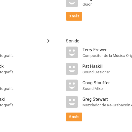
Guión
3 más
Sonido
Terry Frewer
tografía
Compositor de la Música Orig
ck
Pat Haskill
tografía
Sound Designer
Craig Stauffer
tografía
Sound Mixer
ski
Greg Stewart
tografía
Mezclador de Re-Grabación 
5 más