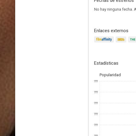
Fechas de estrenos
No hay ninguna fecha.
A
Enlaces externos
Estadísticas
Popularidad
???
???
???
???
???