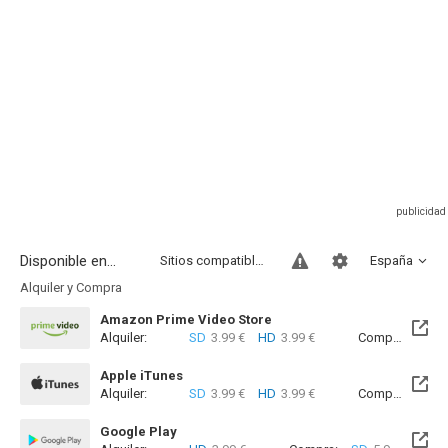
Disponible en...
Sitios compatibles
España
Alquiler y Compra
Amazon Prime Video Store
Alquiler:
SD
3.99 €
HD
3.99 €
Compra:
SD
5
Apple iTunes
Alquiler:
SD
3.99 €
HD
3.99 €
Compra:
SD
5
Google Play