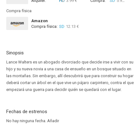
Alquiler:
HD
3.99 €
Compra:
SD
5.99 €
HD
6
Compra física
Amazon
Compra física:
SD
12.13 €
Sinopsis
Lance Walters es un abogado divorciado que decide irse a vivir con su
hijo y su nueva novia a una casa de ensueño en un bosque situado en
las montañas. Sin embargo, allí descubrirá que para construir su hogar
deberá cortar un árbol en el que vive un pájaro carpintero, contra el que
empezará una guerra para decidir quién se quedará con el lugar.
Fechas de estrenos
No hay ninguna fecha.
Añadir