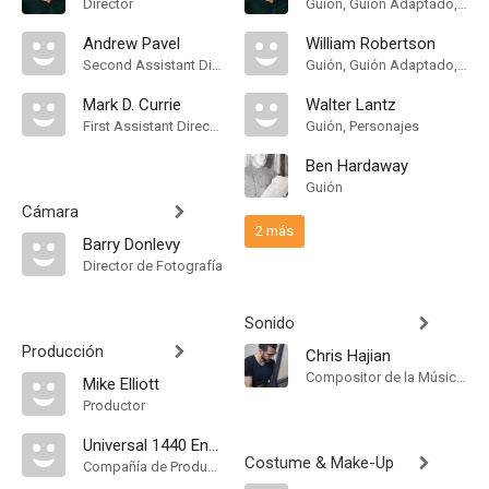
Director
Guión, Guión Adaptado, Historia
Andrew Pavel
William Robertson
Second Assistant Director
Guión, Guión Adaptado, Historia
Mark D. Currie
Walter Lantz
First Assistant Director
Guión, Personajes
Ben Hardaway
Guión
Cámara
2 más
Barry Donlevy
Director de Fotografía
Sonido
Producción
Chris Hajian
Compositor de la Música Original
Mike Elliott
Productor
Universal 1440 Entertainment
Costume & Make-Up
Compañía de Produccion