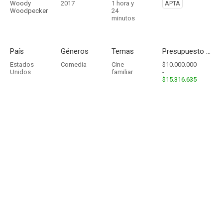
Woody
2017
1 hora y
APTA
Woodpecker
24
minutos
País
Géneros
Temas
Presupuesto - Ingresos
Estados
Comedia
Cine
$10.000.000
Unidos
familiar
-
$15.316.635