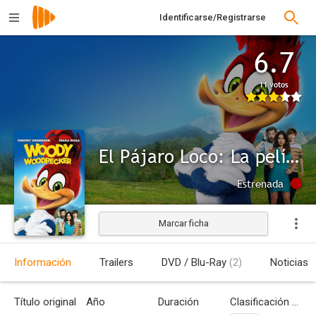
Identificarse/Registrarse
6.7
11 votos
El Pájaro Loco: La película
Estrenada
Marcar ficha
Información
Trailers
DVD / Blu-Ray
(2)
Noticias
Título original
Año
Duración
Clasificación por edades