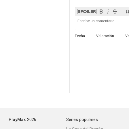
El príncipe y yo 2
Fecha
Valoración
V
5.5
Temblores 6: Un día en el infierno
5.0
PlayMax
2026
Series populares