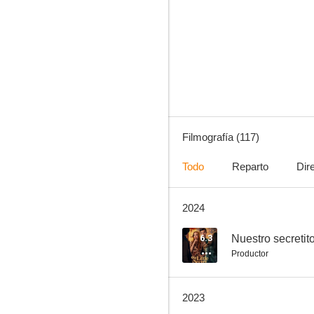
Nuestro secretito
5.8
Filmografía (117)
Todo
Reparto
Dir
2024
Un final feliz
6.9
6.3
Nuestro secretit
Productor
2023