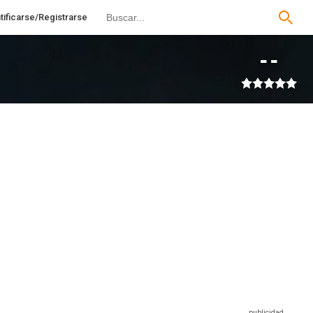
tificarse/Registrarse
--