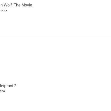
n Wolf: The Movie
uctor
Beethoven 6: La gran oportunidad
Death Race 4: Beyond Anarchy
El Rey Escorpión 4: La búsqueda del poder
5.9
5.9
5.8
 quiero
Una novia para dos
Beethoven 5: El perro buscatesoros
letproof 2
5.8
5.6
5.6
arto