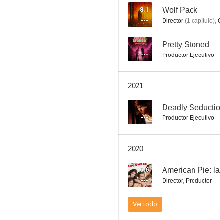
8.1
Wolf Pack
Director
(
1
capítulo
)
,
31
--
Pretty Stoned
Productor Ejecutivo
6.0
2021
--
Deadly Seducti
Productor Ejecutivo
2020
November Rule
6.6
American Pie: l
5.8
Director
,
Productor
Ver todo