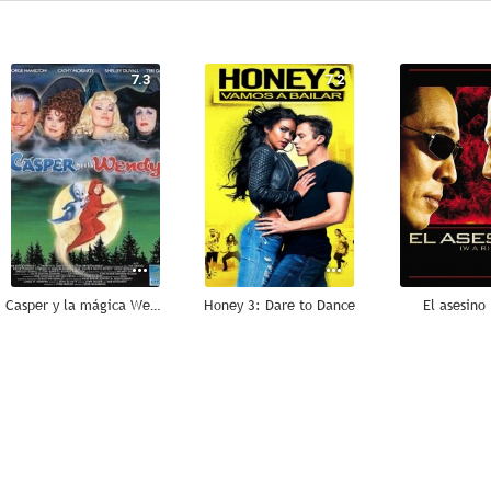
7.3
7.2
Casper y la mágica Wendy
Honey 3: Dare to Dance
El asesino
6.2
6.1