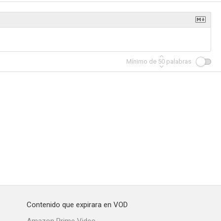
r
Juegos de guerra 2
Poli de guardería 2
Mínimo de
50
palabras
5.5
5.2
5.1
El exorcismo de Molly Hartley
3 del infierno
Piedad (de Stephen King)
4.6
4.4
3.8
Contenido que expirara en VOD