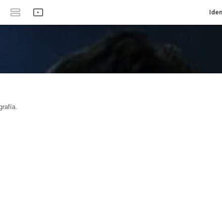
Iden
rafía.