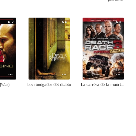
6.7
6.6
6.3
 (War)
Los renegados del diablo
La carrera de la muerte: inferno
6.1
6.0
5.9