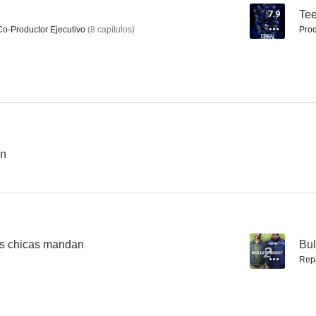
7.9
Tee
Co-Productor Ejecutivo
(
8
capítulos
)
Prod
El Pájaro Loco: La película
American Pie: las chicas mandan
6.0
6.0
on
Atrapadas sin salida
Bloodfist 4: Preparado para morir
Todo lo que
as chicas mandan
--
Bul
5.8
5.8
Rep