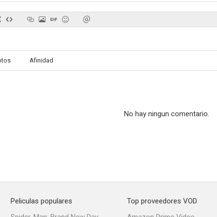
Hombre lobo: La bestia entre nosotros
Casper: La primera aventura
Caspe
otos
Afinidad
5.5
5.5
No hay ningun comentario.
Muerte en Tombstone
Este chico es un demonio y su hermana también
5.0
5.0
Peliculas populares
Top proveedores VOD