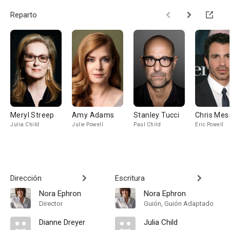
Reparto
Meryl Streep
Amy Adams
Stanley Tucci
Chris Mes
Julia Child
Julie Powell
Paul Child
Eric Powell
Dirección
Escritura
Nora Ephron
Nora Ephron
Director
Guión, Guión Adaptado
Dianne Dreyer
Julia Child