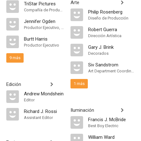
Arte
TriStar Pictures
Compañía de Produccion
Philip Rosenberg
Diseño de Producción
Jennifer Ogden
Productor Ejecutivo, Unidad de Producción
Robert Guerra
Dirección Artística
Burtt Harris
Productor Ejecutivo
Gary J. Brink
Decorados
9 más
Siv Sandstrom
Art Department Coordinator
1 más
Edición
Andrew Mondshein
Editor
Iluminación
Richard J. Rossi
Assistant Editor
Francis J. McBride
Best Boy Electric
William Ward