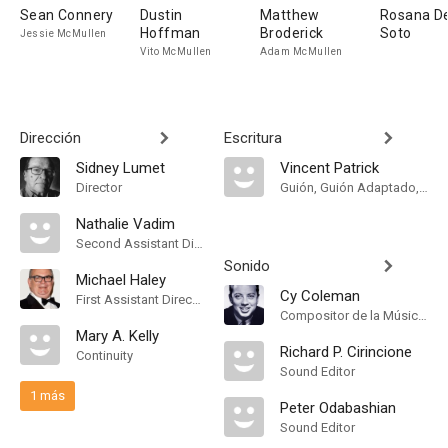
Sean Connery
Dustin
Matthew
Rosana D
Hoffman
Broderick
Soto
Jessie McMullen
Vito McMullen
Adam McMullen
Dirección
Escritura
Sidney Lumet
Vincent Patrick
Director
Guión, Guión Adaptado, Novela
Nathalie Vadim
Second Assistant Director
Sonido
Michael Haley
Cy Coleman
First Assistant Director
Compositor de la Música Original
Mary A. Kelly
Richard P. Cirincione
Continuity
Sound Editor
1 más
Peter Odabashian
Sound Editor