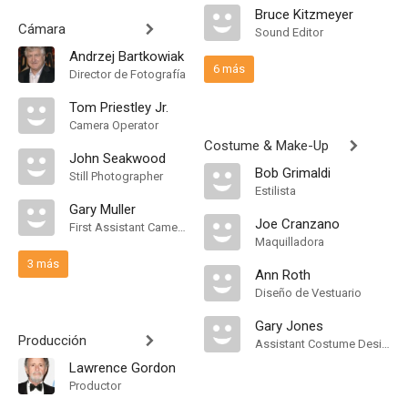
Bruce Kitzmeyer
Cámara
Sound Editor
Andrzej Bartkowiak
6 más
Director de Fotografía
Tom Priestley Jr.
Camera Operator
Costume & Make-Up
John Seakwood
Bob Grimaldi
Still Photographer
Estilista
Gary Muller
Joe Cranzano
First Assistant Camera
Maquilladora
3 más
Ann Roth
Diseño de Vestuario
Gary Jones
Producción
Assistant Costume Designer
Lawrence Gordon
Productor