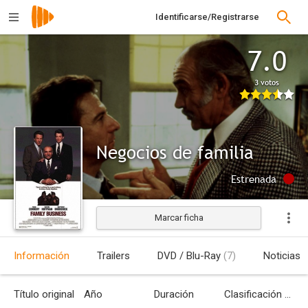
Identificarse/Registrarse
7.0
3 votos
Negocios de familia
Estrenada
Marcar ficha
Información
Trailers
DVD / Blu-Ray
(7)
Noticias
Título original
Año
Duración
Clasificación por edades