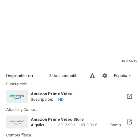
Disponible en...
Sitios compatibles
España
Suscripción
Amazon Prime Video
Suscripción:
HD
Alquiler y Compra
Amazon Prime Video Store
Alquiler:
SD
3.99 €
HD
3.99 €
Compra:
SD
8
Compra física